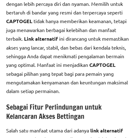
dengan lebih percaya diri dan nyaman. Memilih untuk
bertaruh di bandar yang resmi dan terpercaya seperti
CAPTOGEL
tidak hanya memberikan keamanan, tetapi
juga menawarkan berbagai kelebihan dan manfaat
terbaik.
Link alternatif
ini dirancang untuk memastikan
akses yang lancar, stabil, dan bebas dari kendala teknis,
sehingga Anda dapat menikmati pengalaman bermain
yang optimal. Manfaat ini menjadikan
CAPTOGEL
sebagai pilihan yang tepat bagi para pemain yang
mengutamakan kenyamanan dan keuntungan maksimal
dalam setiap permainan.
Sebagai Fitur Perlindungan untuk
Kelancaran Akses Bettingan
Salah satu manfaat utama dari adanya
link alternatif