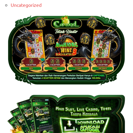
Uncategorized