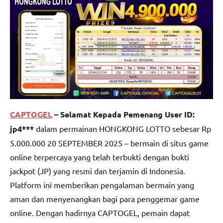
CAPTOGEL
– Selamat Kepada Pemenang User ID:
jp4***
dalam permainan HONGKONG LOTTO sebesar Rp
5.000.000 20 SEPTEMBER 2025 – bermain di situs game
online terpercaya yang telah terbukti dengan bukti
jackpot (JP) yang resmi dan terjamin di Indonesia.
Platform ini memberikan pengalaman bermain yang
aman dan menyenangkan bagi para penggemar game
online. Dengan hadirnya CAPTOGEL, pemain dapat