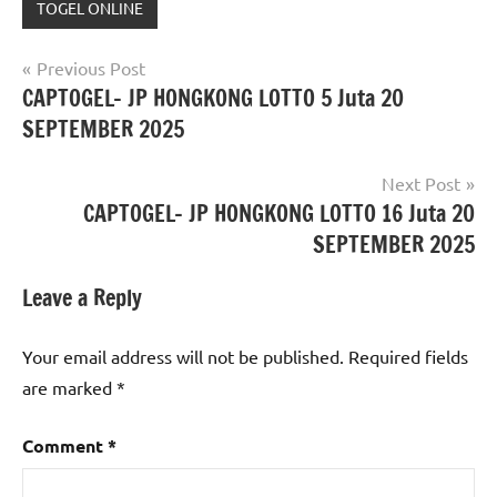
TOGEL ONLINE
Post
Previous Post
CAPTOGEL- JP HONGKONG LOTTO 5 Juta 20
navigation
SEPTEMBER 2025
Next Post
CAPTOGEL- JP HONGKONG LOTTO 16 Juta 20
SEPTEMBER 2025
Leave a Reply
Your email address will not be published.
Required fields
are marked
*
Comment
*