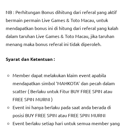
NB : Perhitungan Bonus dihitung dari referal yang aktif
bermain permain Live Games & Toto Macau, untuk
mendapatkan bonus ini di hitung dari referal yang kalah
dalam taruhan Live Games & Toto Macau, jika taruhan
menang maka bonus referal ini tidak diperoleh.
Syarat dan Ketentuan :
Member dapat melakukan klaim event apabila
mendapatkan simbol ‘MAHKOTA’ dan pecah dalam
scatter ( Berlaku untuk Fitur BUY FREE SPIN atau
FREE SPIN MURNI )
Event ini hanya berlaku pada saat anda berada di
posisi BUY FREE SPIN atau FREE SPIN MURNI
Event berlaku setiap hari untuk semua member yang