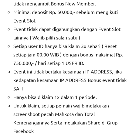
tidak mengambil Bonus New Member.
Minimal deposit Rp. 50.000,- sebelum mengikuti
Event Slot
Event tidak dapat digabungkan dengan Event Slot
lainnya ( Wajib pilih salah satu )
Setiap user ID hanya bisa klaim 3x sehari ( Reset
setiap jam 00.00 WIB ) dengan bonus maksimal Rp.
750.000,- / hari setiap 1 USER ID.
Event ini tidak berlaku kesamaan IP ADDRESS, jika
kedapatan kesamaan IP ADDRESS Bonus event tidak
SAH
Hanya bisa diklaim 1x dalam 1 periode.
Untuk klaim, setiap pemain wajib melakukan
screenshoot pecah Mahkota dan Total
Kemenangannya Serta melakukan Share di Grup
Facebook