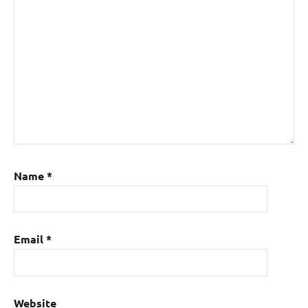
Name
*
Email
*
Website