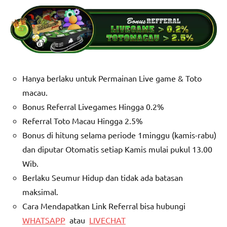
Hanya berlaku untuk Permainan Live game & Toto
macau.
Bonus Referral Livegames Hingga 0.2%
Referral Toto Macau Hingga 2.5%
Bonus di hitung selama periode 1minggu (kamis-rabu)
dan diputar Otomatis setiap Kamis mulai pukul 13.00
Wib.
Berlaku Seumur Hidup dan tidak ada batasan
maksimal.
Cara Mendapatkan Link Referral bisa hubungi
WHATSAPP
atau
LIVECHAT