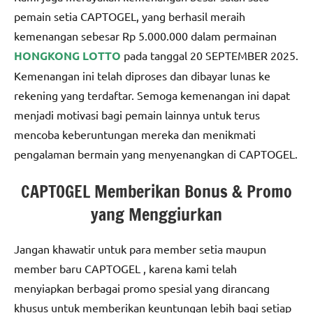
pemain setia CAPTOGEL, yang berhasil meraih
kemenangan sebesar Rp 5.000.000 dalam permainan
HONGKONG LOTTO
pada tanggal 20 SEPTEMBER 2025.
Kemenangan ini telah diproses dan dibayar lunas ke
rekening yang terdaftar. Semoga kemenangan ini dapat
menjadi motivasi bagi pemain lainnya untuk terus
mencoba keberuntungan mereka dan menikmati
pengalaman bermain yang menyenangkan di CAPTOGEL.
CAPTOGEL Memberikan Bonus & Promo
yang Menggiurkan
Jangan khawatir untuk para member setia maupun
member baru CAPTOGEL , karena kami telah
menyiapkan berbagai promo spesial yang dirancang
khusus untuk memberikan keuntungan lebih bagi setiap