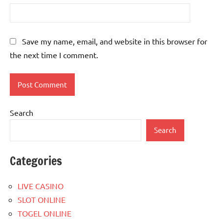
Save my name, email, and website in this browser for
the next time I comment.
Search
Search
Categories
LIVE CASINO
SLOT ONLINE
TOGEL ONLINE