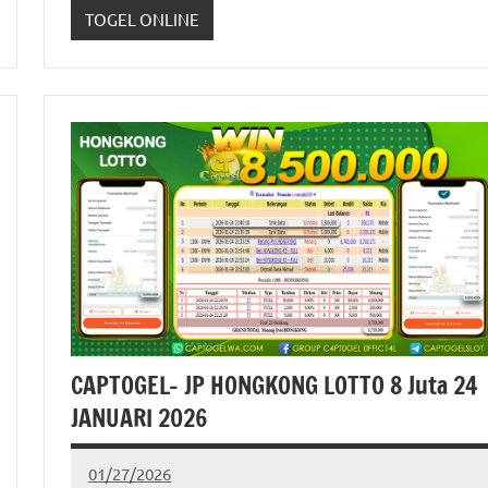
TOGEL ONLINE
CAPTOGEL- JP HONGKONG LOTTO 8 Juta 24
JANUARI 2026
01/27/2026
adminbuktijpcap
No