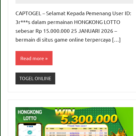
comments
CAPTOGEL – Selamat Kepada Pemenang User ID:
3r***s dalam permainan HONGKONG LOTTO
sebesar Rp 15.000.000 25 JANUARI 2026 –
bermain di situs game online terpercaya […]
Read more
TOGEL ONLINE