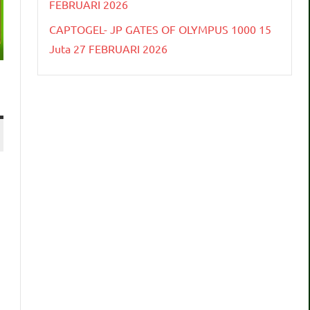
FEBRUARI 2026
CAPTOGEL- JP GATES OF OLYMPUS 1000 15
Juta 27 FEBRUARI 2026