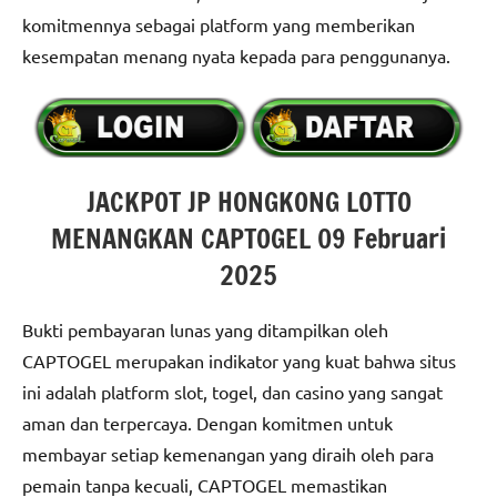
komitmennya sebagai platform yang memberikan
kesempatan menang nyata kepada para penggunanya.
JACKPOT JP HONGKONG LOTTO
MENANGKAN CAPTOGEL 09 Februari
2025
Bukti pembayaran lunas yang ditampilkan oleh
CAPTOGEL merupakan indikator yang kuat bahwa situs
ini adalah platform slot, togel, dan casino yang sangat
aman dan terpercaya. Dengan komitmen untuk
membayar setiap kemenangan yang diraih oleh para
pemain tanpa kecuali, CAPTOGEL memastikan