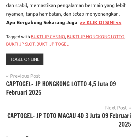
dan stabil, memastikan pengalaman bermain yang lebih
nyaman, tanpa hambatan, dan tetap menyenangkan.
Ayo Bergabung Sekarang Juga
>> KLIK DI SINI <<
Tagged with
BUKTI JP CASINO
,
BUKTI JP HONGKONG LOTTO
,
BUKTI JP SLOT
,
BUKTI JP TOGEL
TOGEL ONLINE
Post
Previous Post
CAPTOGEL- JP HONGKONG LOTTO 4,5 Juta 09
navigation
Februari 2025
Next Post
CAPTOGEL- JP TOTO MACAU 4D 3 Juta 09 Februari
2025