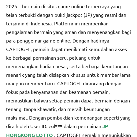
2025 – bermain di situs game online terpercaya yang
telah terbukti dengan bukti jackpot (JP) yang resmi dan
terjamin di Indonesia. Platform ini memberikan
pengalaman bermain yang aman dan menyenangkan bagi
para penggemar game online. Dengan hadirnya
CAPTOGEL, pemain dapat menikmati kemudahan akses
ke berbagai permainan seru, peluang untuk
memenangkan hadiah besar, serta berbagai keuntungan
menarik yang telah disiapkan khusus untuk member lama
maupun member baru. CAPTOGEL dirancang dengan
fokus pada kenyamanan dan keamanan pemain,
memastikan bahwa setiap pemain dapat bermain dengan
tenang, tanpa khawatir, dan meraih keuntungan
maksimal. Dengan pembuktian kemenangan seperti yang
diraih oleh User ID: zul
***
dalam permainan
JP
HONGKONG LOTTO
, CAPTOGEL semakin menunjukkan