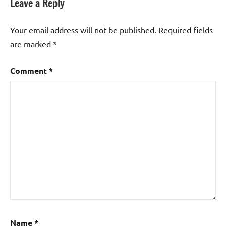
Leave a Reply
Your email address will not be published.
Required fields
are marked
*
Comment
*
Name
*