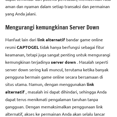
aman dan nyaman dalam setiap transaksi dan permainan
yang Anda jalani.
Mengurangi kemungkinan Server Down
Manfaat lain dari
link alternatif
bandar game online
resmi
CAPTOGEL
tidak hanya berfungsi sebagai fitur
keamanan, tetapi juga sangat penting untuk mengurangi
kemungkinan terjadinya
server down
. Masalah seperti
server down sering kali muncul, terutama ketika banyak
pengguna bermain game online secara bersamaan di
situs utama. Namun, dengan menggunakan
link
alternatif
, masalah ini dapat dihindari, sehingga Anda
dapat terus menikmati pengalaman taruhan tanpa
gangguan. Dengan memaksimalkan penggunaan link
alternatif, akses ke permainan Anda akan selalu lancar