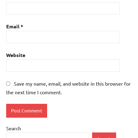
Email
*
Website
Save my name, email, and website in this browser for
the next time I comment.
Search