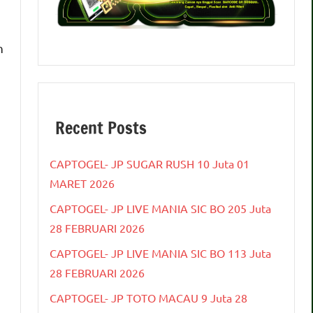
h
Recent Posts
CAPTOGEL- JP SUGAR RUSH 10 Juta 01
MARET 2026
CAPTOGEL- JP LIVE MANIA SIC BO 205 Juta
28 FEBRUARI 2026
CAPTOGEL- JP LIVE MANIA SIC BO 113 Juta
28 FEBRUARI 2026
CAPTOGEL- JP TOTO MACAU 9 Juta 28