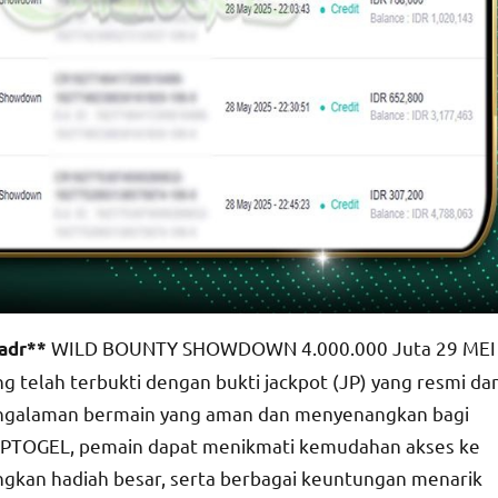
WILD BOUNTY SHOWDOWN 4.000.000 Juta 29 MEI
adr**
g telah terbukti dengan bukti jackpot (JP) yang resmi da
pengalaman bermain yang aman dan menyenangkan bagi
APTOGEL, pemain dapat menikmati kemudahan akses ke
gkan hadiah besar, serta berbagai keuntungan menarik