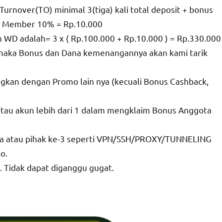
Turnover(TO) minimal 3(tiga) kali total deposit + bonus
ew Member 10% = Rp.10.000
D adalah= 3 x ( Rp.100.000 + Rp.10.000 ) = Rp.330.000
 maka Bonus dan Dana kemenangannya akan kami tarik
kan dengan Promo lain nya (kecuali Bonus Cashback,
tau akun lebih dari 1 dalam mengklaim Bonus Anggota
ama atau pihak ke-3 seperti VPN/SSH/PROXY/TUNNELING
o.
 Tidak dapat diganggu gugat.