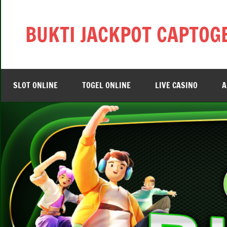
Skip
to
BUKTI JACKPOT CAPTOG
content
SLOT ONLINE
TOGEL ONLINE
LIVE CASINO
A