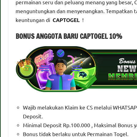
permainan seru dan peluang menang yang besar
menguntungkan dan menyenangkan. Tempatkan tar
keuntungan di
!
CAPTOGEL
BONUS ANGGOTA BARU CAPTOGEL 10%
Wajib melakukan Klaim ke CS melalui
WHATSAP
Deposit.
Minimal Deposit Rp.100.000 , Maksimal Bonus y
Bonus tidak berlaku untuk Permainan Togel.