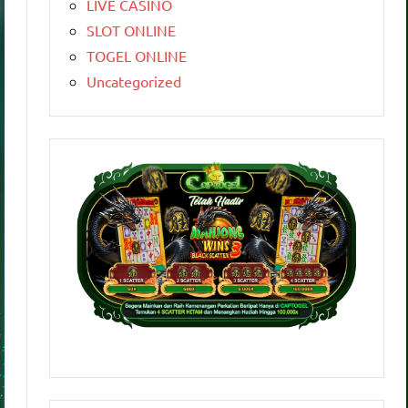
LIVE CASINO
SLOT ONLINE
TOGEL ONLINE
Uncategorized