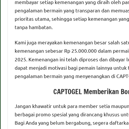
membayar setiap kemenangan yang diraih oleh pa
pengalaman bermain yang transparan dan memuas
prioritas utama, sehingga setiap kemenangan yang 
tanpa hambatan.
Kami juga merayakan kemenangan besar salah satu
kemenangan sebesar Rp 25.000.000 dalam perma
2025. Kemenangan ini telah diproses dan dibayar 
dapat menjadi motivasi bagi pemain lainnya unt
pengalaman bermain yang menyenangkan di CAPT
CAPTOGEL Memberikan Bo
Jangan khawatir untuk para member setia maupu
berbagai promo spesial yang dirancang khusus un
Bagi Anda yang belum bergabung, segera daftarkan