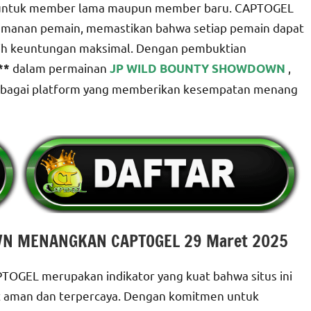
s untuk member lama maupun member baru. CAPTOGEL
amanan pemain, memastikan bahwa setiap pemain dapat
aih keuntungan maksimal. Dengan pembuktian
dalam permainan
,
**
JP WILD BOUNTY SHOWDOWN
bagai platform yang memberikan kesempatan menang
WN MENANGKAN CAPTOGEL 29 Maret 2025
TOGEL merupakan indikator yang kuat bahwa situs ini
gat aman dan terpercaya. Dengan komitmen untuk