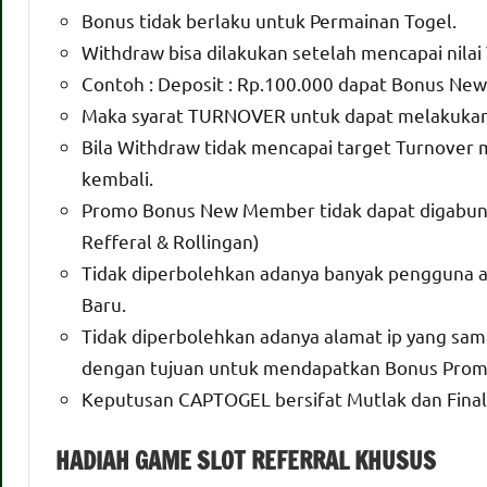
Bonus tidak berlaku untuk Permainan Togel.
Withdraw bisa dilakukan setelah mencapai nilai 
Contoh : Deposit : Rp.100.000 dapat Bonus N
Maka syarat TURNOVER untuk dapat melakukan W
Bila Withdraw tidak mencapai target Turnover
kembali.
Promo Bonus New Member tidak dapat digabung
Refferal & Rollingan)
Tidak diperbolehkan adanya banyak pengguna a
Baru.
Tidak diperbolehkan adanya alamat ip yang s
dengan tujuan untuk mendapatkan Bonus Prom
Keputusan CAPTOGEL bersifat Mutlak dan Final.
HADIAH GAME SLOT REFERRAL KHUSUS