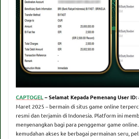
CAPTOGEL
– Selamat Kepada Pemenang User ID: 
Maret 2025 – bermain di situs game online terperc
resmi dan terjamin di Indonesia. Platform ini m
menyenangkan bagi para penggemar game online.
kemudahan akses ke berbagai permainan seru, pe