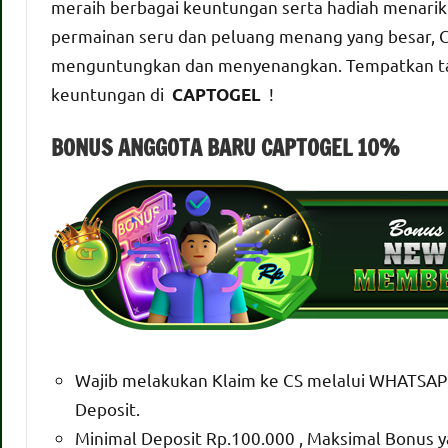
meraih berbagai keuntungan serta hadiah menarik 
permainan seru dan peluang menang yang besar
menguntungkan dan menyenangkan. Tempatkan tar
keuntungan di
!
CAPTOGEL
BONUS ANGGOTA BARU CAPTOGEL 10%
Wajib melakukan Klaim ke CS melalui
WHATSAP
Deposit.
Minimal Deposit Rp.100.000 , Maksimal Bonus y