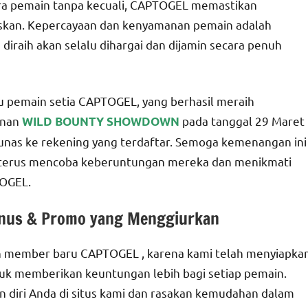
ra pemain tanpa kecuali, CAPTOGEL memastikan
kan. Kepercayaan dan kenyamanan pemain adalah
diraih akan selalu dihargai dan dijamin secara penuh
 pemain setia CAPTOGEL, yang berhasil meraih
inan
pada tanggal 29 Maret
WILD BOUNTY SHOWDOWN
lunas ke rekening yang terdaftar. Semoga kemenangan ini
uk terus mencoba keberuntungan mereka dan menikmati
OGEL.
nus & Promo yang Menggiurkan
n member baru CAPTOGEL , karena kami telah menyiapka
tuk memberikan keuntungan lebih bagi setiap pemain.
 diri Anda di situs kami dan rasakan kemudahan dalam