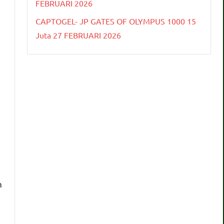
FEBRUARI 2026
CAPTOGEL- JP GATES OF OLYMPUS 1000 15
Juta 27 FEBRUARI 2026
n