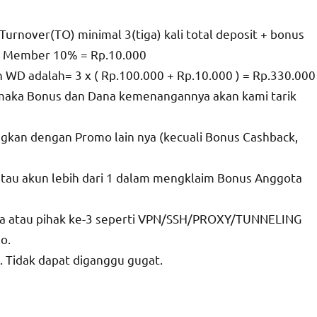
Turnover(TO) minimal 3(tiga) kali total deposit + bonus
ew Member 10% = Rp.10.000
D adalah= 3 x ( Rp.100.000 + Rp.10.000 ) = Rp.330.000
 maka Bonus dan Dana kemenangannya akan kami tarik
kan dengan Promo lain nya (kecuali Bonus Cashback,
tau akun lebih dari 1 dalam mengklaim Bonus Anggota
ama atau pihak ke-3 seperti VPN/SSH/PROXY/TUNNELING
o.
 Tidak dapat diganggu gugat.