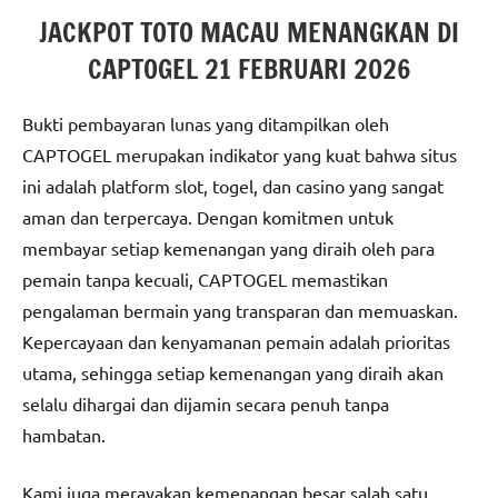
JACKPOT TOTO MACAU MENANGKAN DI
CAPTOGEL 21 FEBRUARI 2026
Bukti pembayaran lunas yang ditampilkan oleh
CAPTOGEL merupakan indikator yang kuat bahwa situs
ini adalah platform slot, togel, dan casino yang sangat
aman dan terpercaya. Dengan komitmen untuk
membayar setiap kemenangan yang diraih oleh para
pemain tanpa kecuali, CAPTOGEL memastikan
pengalaman bermain yang transparan dan memuaskan.
Kepercayaan dan kenyamanan pemain adalah prioritas
utama, sehingga setiap kemenangan yang diraih akan
selalu dihargai dan dijamin secara penuh tanpa
hambatan.
Kami juga merayakan kemenangan besar salah satu