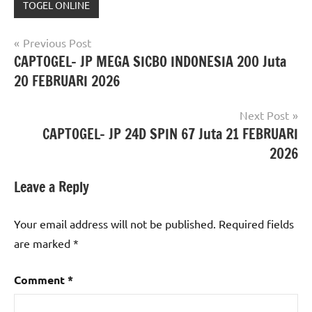
TOGEL ONLINE
Post
Previous Post
CAPTOGEL- JP MEGA SICBO INDONESIA 200 Juta
navigation
20 FEBRUARI 2026
Next Post
CAPTOGEL- JP 24D SPIN 67 Juta 21 FEBRUARI
2026
Leave a Reply
Your email address will not be published.
Required fields
are marked
*
Comment
*