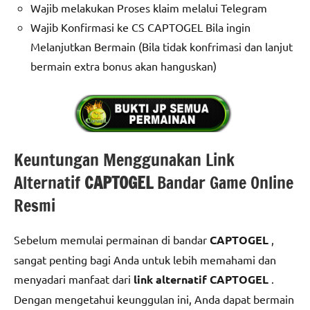
Wajib melakukan Proses klaim melalui Telegram
Wajib Konfirmasi ke CS CAPTOGEL Bila ingin
Melanjutkan Bermain (Bila tidak konfrimasi dan lanjut
bermain extra bonus akan hanguskan)
Keuntungan Menggunakan Link
Alternatif
CAPTOGEL
Bandar Game Online
Resmi
Sebelum memulai permainan di bandar
CAPTOGEL
,
sangat penting bagi Anda untuk lebih memahami dan
menyadari manfaat dari
link alternatif CAPTOGEL
.
Dengan mengetahui keunggulan ini, Anda dapat bermain