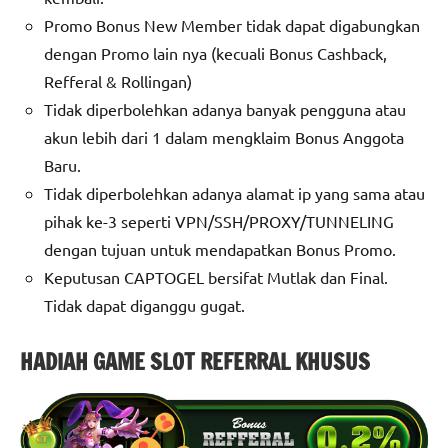
Promo Bonus New Member tidak dapat digabungkan
dengan Promo lain nya (kecuali Bonus Cashback,
Refferal & Rollingan)
Tidak diperbolehkan adanya banyak pengguna atau
akun lebih dari 1 dalam mengklaim Bonus Anggota
Baru.
Tidak diperbolehkan adanya alamat ip yang sama atau
pihak ke-3 seperti VPN/SSH/PROXY/TUNNELING
dengan tujuan untuk mendapatkan Bonus Promo.
Keputusan CAPTOGEL bersifat Mutlak dan Final.
Tidak dapat diganggu gugat.
HADIAH GAME SLOT REFERRAL KHUSUS