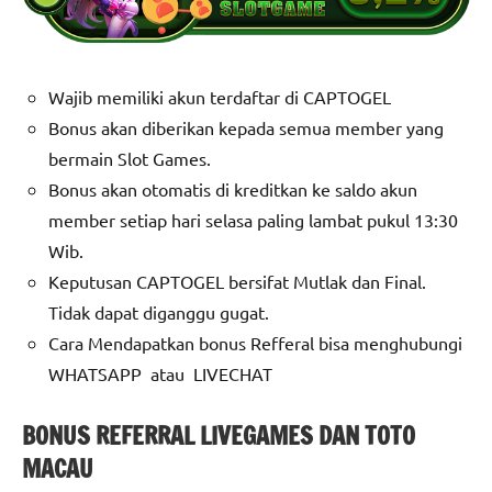
Wajib memiliki akun terdaftar di CAPTOGEL
Bonus akan diberikan kepada semua member yang
bermain Slot Games.
Bonus akan otomatis di kreditkan ke saldo akun
member setiap hari selasa paling lambat pukul 13:30
Wib.
Keputusan CAPTOGEL bersifat Mutlak dan Final.
Tidak dapat diganggu gugat.
Cara Mendapatkan bonus Refferal bisa menghubungi
WHATSAPP
atau
LIVECHAT
BONUS REFERRAL LIVEGAMES DAN TOTO
MACAU