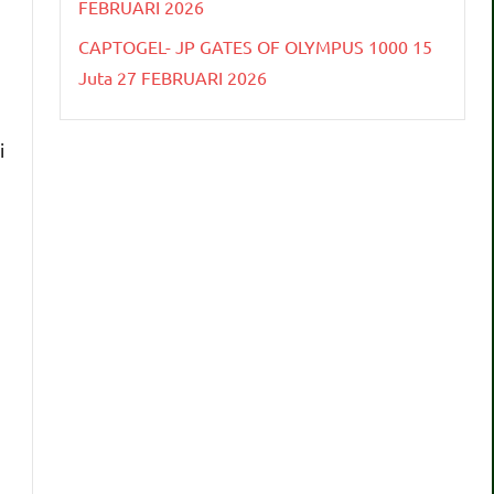
FEBRUARI 2026
CAPTOGEL- JP GATES OF OLYMPUS 1000 15
Juta 27 FEBRUARI 2026
i