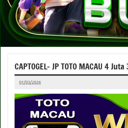
CAPTOGEL- JP TOTO MACAU 4 Jut
01/03/2026
adminbuktijpcap
No
comments