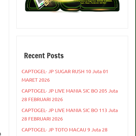
Recent Posts
CAPTOGEL- JP SUGAR RUSH 10 Juta 01
MARET 2026
CAPTOGEL- JP LIVE MANIA SIC BO 205 Juta
28 FEBRUARI 2026
CAPTOGEL- JP LIVE MANIA SIC BO 113 Juta
28 FEBRUARI 2026
CAPTOGEL- JP TOTO MACAU 9 Juta 28
n