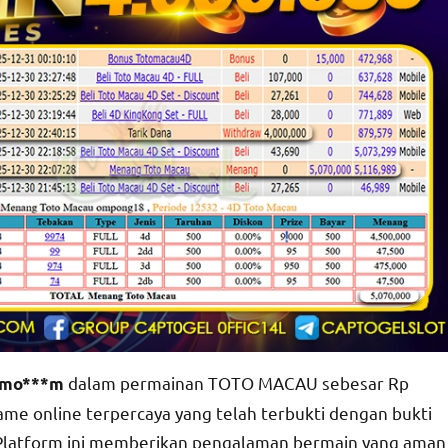
dalam permainan TOTO MACAU sebesar Rp
: mo***m
me online terpercaya yang telah terbukti dengan bukti
a. Platform ini memberikan pengalaman bermain yang aman