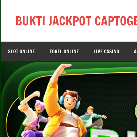
Skip
to
BUKTI JACKPOT CAPTOG
content
SLOT ONLINE
TOGEL ONLINE
LIVE CASINO
A