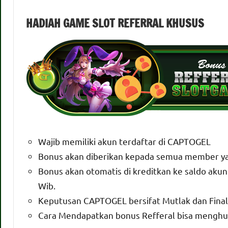
HADIAH GAME SLOT REFERRAL KHUSUS
Wajib memiliki akun terdaftar di CAPTOGEL
Bonus akan diberikan kepada semua member ya
Bonus akan otomatis di kreditkan ke saldo akun
Wib.
Keputusan CAPTOGEL bersifat Mutlak dan Final.
Cara Mendapatkan bonus Refferal bisa mengh