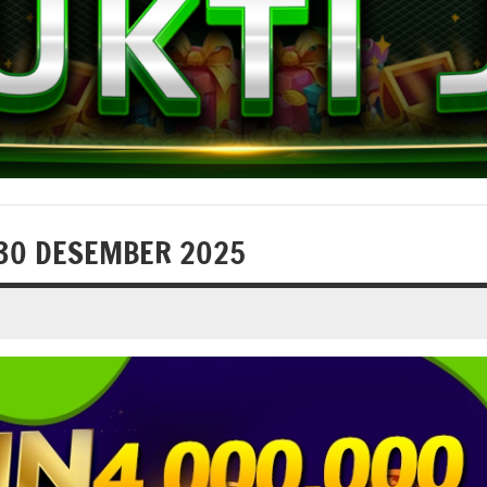
a 30 DESEMBER 2025