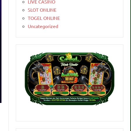
LIVE CASINO
SLOT ONLINE
TOGEL ONLINE
Uncategorized