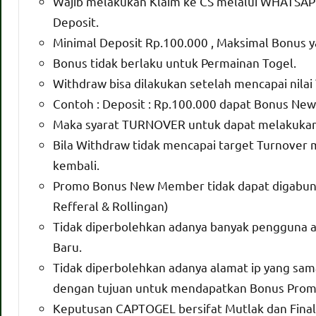
Wajib melakukan Klaim ke CS melalui
WHATSAP
Deposit.
Minimal Deposit Rp.100.000 , Maksimal Bonus y
Bonus tidak berlaku untuk Permainan Togel.
Withdraw bisa dilakukan setelah mencapai nilai 
Contoh : Deposit : Rp.100.000 dapat Bonus N
Maka syarat TURNOVER untuk dapat melakukan W
Bila Withdraw tidak mencapai target Turnover
kembali.
Promo Bonus New Member tidak dapat digabung
Refferal & Rollingan)
Tidak diperbolehkan adanya banyak pengguna a
Baru.
Tidak diperbolehkan adanya alamat ip yang s
dengan tujuan untuk mendapatkan Bonus Prom
Keputusan CAPTOGEL bersifat Mutlak dan Final.