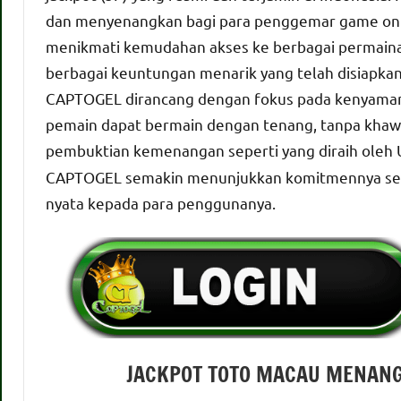
dan menyenangkan bagi para penggemar game onl
menikmati kemudahan akses ke berbagai permaina
berbagai keuntungan menarik yang telah disiap
CAPTOGEL dirancang dengan fokus pada kenyama
pemain dapat bermain dengan tenang, tanpa khaw
pembuktian kemenangan seperti yang diraih oleh 
CAPTOGEL semakin menunjukkan komitmennya se
nyata kepada para penggunanya.
JACKPOT TOTO MACAU MENANG