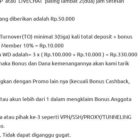
P
atau
LIVECHAT
paling lambat 2(dua) jam setelah
ang diberikan adalah Rp.50.000
Turnover(TO) minimal 3(tiga) kali total deposit + bonus
ew Member 10% = Rp.10.000
D adalah= 3 x ( Rp.100.000 + Rp.10.000 ) = Rp.330.000
 maka Bonus dan Dana kemenangannya akan kami tarik
kan dengan Promo lain nya (kecuali Bonus Cashback,
tau akun lebih dari 1 dalam mengklaim Bonus Anggota
ama atau pihak ke-3 seperti VPN/SSH/PROXY/TUNNELING
o.
 Tidak dapat diganggu gugat.