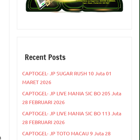
Recent Posts
CAPTOGEL- JP SUGAR RUSH 10 Juta 01
MARET 2026
CAPTOGEL- JP LIVE MANIA SIC BO 205 Juta
28 FEBRUARI 2026
CAPTOGEL- JP LIVE MANIA SIC BO 113 Juta
28 FEBRUARI 2026
CAPTOGEL- JP TOTO MACAU 9 Juta 28
n