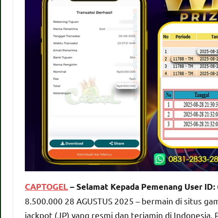
CAPTOGEL
– Selamat Kepada Pemenang User ID: 
8.500.000 28 AGUSTUS 2025 – bermain di situs gam
jackpot (JP) yang resmi dan terjamin di Indonesi