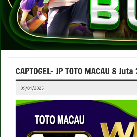
CAPTOGEL- JP TOTO MACAU 8 Juta
09/01/2025
adminbuktijpcap
No
comments