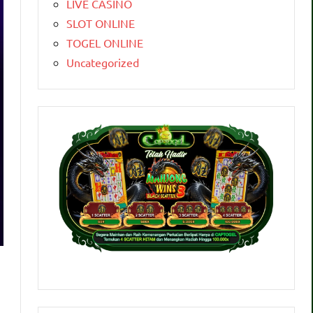
LIVE CASINO
SLOT ONLINE
TOGEL ONLINE
Uncategorized