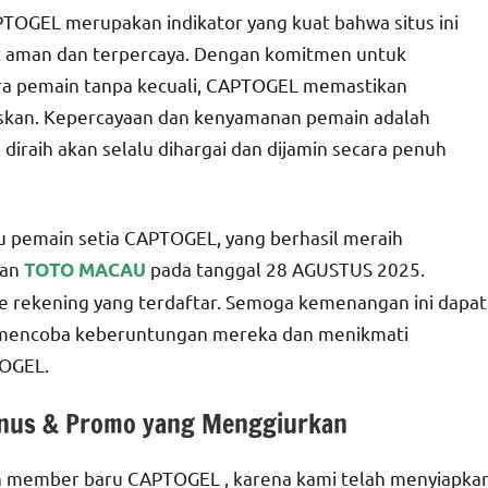
TOGEL merupakan indikator yang kuat bahwa situs ini
gat aman dan terpercaya. Dengan komitmen untuk
ra pemain tanpa kecuali, CAPTOGEL memastikan
kan. Kepercayaan dan kenyamanan pemain adalah
diraih akan selalu dihargai dan dijamin secara penuh
 pemain setia CAPTOGEL, yang berhasil meraih
nan
pada tanggal 28 AGUSTUS 2025.
TOTO MACAU
ke rekening yang terdaftar. Semoga kemenangan ini dapat
us mencoba keberuntungan mereka dan menikmati
OGEL.
nus & Promo yang Menggiurkan
n member baru CAPTOGEL , karena kami telah menyiapka