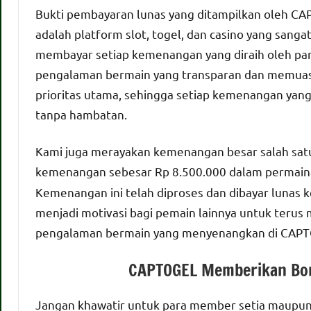
Bukti pembayaran lunas yang ditampilkan oleh CAP
adalah platform slot, togel, dan casino yang san
membayar setiap kemenangan yang diraih oleh pa
pengalaman bermain yang transparan dan memuas
prioritas utama, sehingga setiap kemenangan yang 
tanpa hambatan.
Kami juga merayakan kemenangan besar salah satu
kemenangan sebesar Rp 8.500.000 dalam permai
Kemenangan ini telah diproses dan dibayar lunas 
menjadi motivasi bagi pemain lainnya untuk ter
pengalaman bermain yang menyenangkan di CAPT
CAPTOGEL Memberikan Bo
Jangan khawatir untuk para member setia maupu