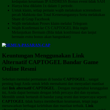
kedapatan kesamaan IP ADDRESS Bonus event tidak SAH
Hanya bisa diklaim 1x dalam 1 periode.
Untuk klaim, setiap pemain wajib melakukan screenshoot
pecah Mahkota dan Total Kemenangannya Serta melakukan
Share di Grup Facebook
Wajib melakukan Proses klaim melalui Telegram
Wajib Konfirmasi ke CS CAPTOGEL Bila ingin
Melanjutkan Bermain (Bila tidak konfrimasi dan lanjut
bermain extra bonus akan hanguskan)
Keuntungan Menggunakan Link
Alternatif
CAPTOGEL
Bandar Game
Online Resmi
Sebelum memulai permainan di bandar
CAPTOGEL
, sangat
penting bagi Anda untuk lebih memahami dan menyadari manfaat
dari
link alternatif CAPTOGEL
. Dengan mengetahui keunggulan
ini, Anda dapat bermain dengan lebih percaya diri dan nyaman.
Memilih untuk bertaruh di bandar yang resmi dan terpercaya seperti
CAPTOGEL
tidak hanya memberikan keamanan, tetapi juga
menawarkan berbagai kelebihan dan manfaat terbaik.
Link