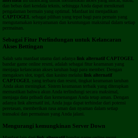
alternatif
ini dirancang untuk memastikan akses yang lancar, stabil,
dan bebas dari kendala teknis, sehingga Anda dapat menikmati
pengalaman bermain yang optimal. Manfaat ini menjadikan
CAPTOGEL
sebagai pilihan yang tepat bagi para pemain yang
mengutamakan kenyamanan dan keuntungan maksimal dalam setiap
permainan.
Sebagai Fitur Perlindungan untuk Kelancaran
Akses Bettingan
Salah satu manfaat utama dari adanya
link alternatif CAPTOGEL
bandar game online resmi, adalah sebagai fitur keamanan yang
menjaga kelancaran akses taruhan bagi para member. Dengan
mengakses slot, togel, dan kasino melalui
link alternatif
CAPTOGEL
yang terbaru dan resmi, tingkat keamanan taruhan
Anda akan meningkat. Sistem keamanan terbaik yang diterapkan
memastikan bahwa akun Anda terlindungi secara maksimal,
menjaga data pribadi dan kemenangan Anda tetap aman. Dengan
adanya link alternatif ini, Anda juga dapat terhindar dari potensi
peretasan, memberikan rasa aman dan nyaman dalam setiap
transaksi dan permainan yang Anda jalani.
Mengurangi kemungkinan Server Down
Manfaat lain dari
link alternatif
bandar game online resmi