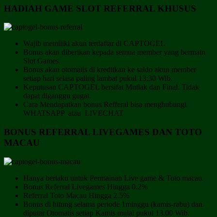
HADIAH GAME SLOT REFERRAL KHUSUS
Wajib memiliki akun terdaftar di CAPTOGEL
Bonus akan diberikan kepada semua member yang bermain
Slot Games.
Bonus akan otomatis di kreditkan ke saldo akun member
setiap hari selasa paling lambat pukul 13:30 Wib.
Keputusan CAPTOGEL bersifat Mutlak dan Final. Tidak
dapat diganggu gugat.
Cara Mendapatkan bonus Refferal bisa menghubungi
WHATSAPP
atau
LIVECHAT
BONUS REFERRAL LIVEGAMES DAN TOTO
MACAU
Hanya berlaku untuk Permainan Live game & Toto macau.
Bonus Referral Livegames Hingga 0.2%
Referral Toto Macau Hingga 2.5%
Bonus di hitung selama periode 1minggu (kamis-rabu) dan
diputar Otomatis setiap Kamis mulai pukul 13.00 Wib.