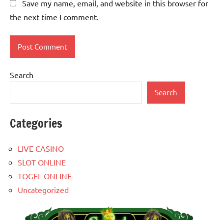
Save my name, email, and website in this browser for
the next time I comment.
Search
Search
Categories
LIVE CASINO
SLOT ONLINE
TOGEL ONLINE
Uncategorized