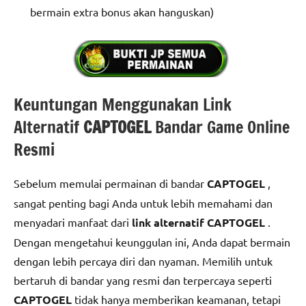
bermain extra bonus akan hanguskan)
Keuntungan Menggunakan Link
Alternatif
CAPTOGEL
Bandar Game Online
Resmi
Sebelum memulai permainan di bandar
CAPTOGEL
,
sangat penting bagi Anda untuk lebih memahami dan
menyadari manfaat dari
link alternatif CAPTOGEL
.
Dengan mengetahui keunggulan ini, Anda dapat bermain
dengan lebih percaya diri dan nyaman. Memilih untuk
bertaruh di bandar yang resmi dan terpercaya seperti
CAPTOGEL
tidak hanya memberikan keamanan, tetapi