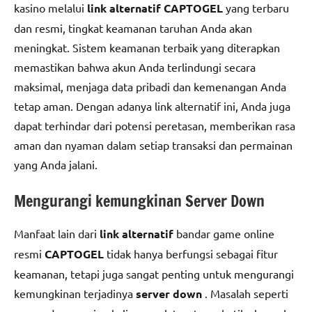
kasino melalui
link alternatif CAPTOGEL
yang terbaru
dan resmi, tingkat keamanan taruhan Anda akan
meningkat. Sistem keamanan terbaik yang diterapkan
memastikan bahwa akun Anda terlindungi secara
maksimal, menjaga data pribadi dan kemenangan Anda
tetap aman. Dengan adanya link alternatif ini, Anda juga
dapat terhindar dari potensi peretasan, memberikan rasa
aman dan nyaman dalam setiap transaksi dan permainan
yang Anda jalani.
Mengurangi kemungkinan Server Down
Manfaat lain dari
link alternatif
bandar game online
resmi
CAPTOGEL
tidak hanya berfungsi sebagai fitur
keamanan, tetapi juga sangat penting untuk mengurangi
kemungkinan terjadinya
server down
. Masalah seperti