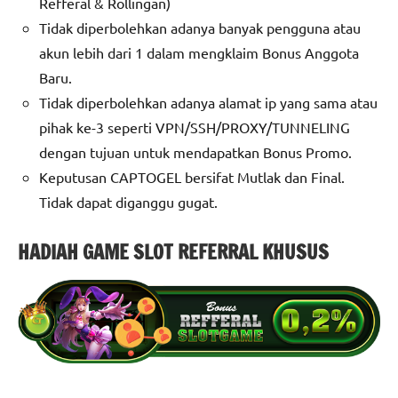
Refferal & Rollingan)
Tidak diperbolehkan adanya banyak pengguna atau
akun lebih dari 1 dalam mengklaim Bonus Anggota
Baru.
Tidak diperbolehkan adanya alamat ip yang sama atau
pihak ke-3 seperti VPN/SSH/PROXY/TUNNELING
dengan tujuan untuk mendapatkan Bonus Promo.
Keputusan CAPTOGEL bersifat Mutlak dan Final.
Tidak dapat diganggu gugat.
HADIAH GAME SLOT REFERRAL KHUSUS