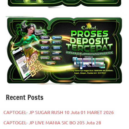
Recent Posts
CAPTOGEL- JP SUGAR RUSH 10 Juta 01 MARET 2026
CAPTOGEL- JP LIVE MANIA SIC BO 205 Juta 28