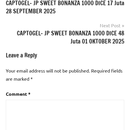
CAPTOGEL- JP SWEET BONANZA 1000 DICE 17 Juta
navigation
28 SEPTEMBER 2025
Next Post
CAPTOGEL- JP SWEET BONANZA 1000 DICE 48
Juta 01 OKTOBER 2025
Leave a Reply
Your email address will not be published.
Required fields
are marked
*
Comment
*