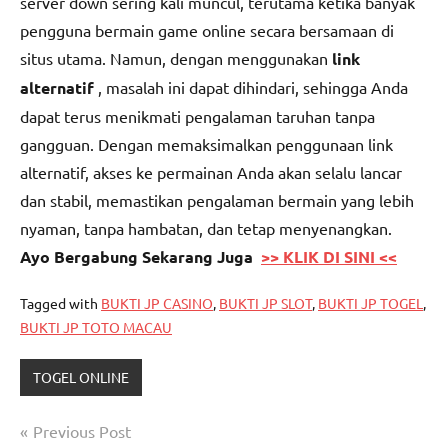
server down sering kali muncul, terutama ketika banyak
pengguna bermain game online secara bersamaan di
situs utama. Namun, dengan menggunakan
link
alternatif
, masalah ini dapat dihindari, sehingga Anda
dapat terus menikmati pengalaman taruhan tanpa
gangguan. Dengan memaksimalkan penggunaan link
alternatif, akses ke permainan Anda akan selalu lancar
dan stabil, memastikan pengalaman bermain yang lebih
nyaman, tanpa hambatan, dan tetap menyenangkan.
Ayo Bergabung Sekarang Juga
>> KLIK DI SINI <<
Tagged with
BUKTI JP CASINO
,
BUKTI JP SLOT
,
BUKTI JP TOGEL
,
BUKTI JP TOTO MACAU
TOGEL ONLINE
Post
Previous Post