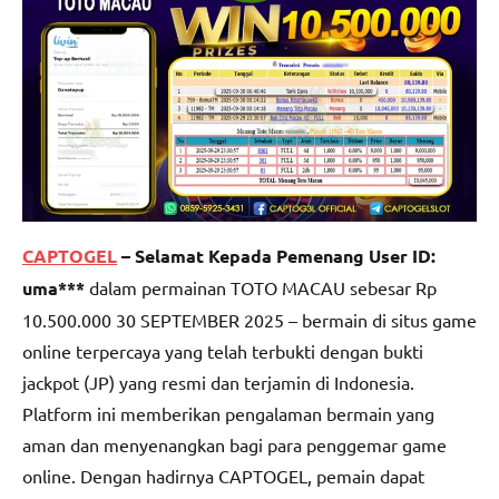
CAPTOGEL
– Selamat Kepada Pemenang User ID:
uma***
dalam permainan TOTO MACAU sebesar Rp
10.500.000 30 SEPTEMBER 2025 – bermain di situs game
online terpercaya yang telah terbukti dengan bukti
jackpot (JP) yang resmi dan terjamin di Indonesia.
Platform ini memberikan pengalaman bermain yang
aman dan menyenangkan bagi para penggemar game
online. Dengan hadirnya CAPTOGEL, pemain dapat