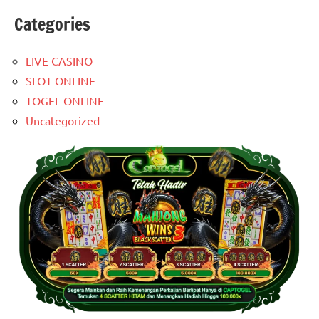
Categories
LIVE CASINO
SLOT ONLINE
TOGEL ONLINE
Uncategorized