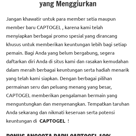
yang Menggiurkan
Jangan khawatir untuk para member setia maupun
member baru CAPTOGEL , karena kami telah
menyiapkan berbagai promo spesial yang dirancang
khusus untuk memberikan keuntungan lebih bagi setiap
pemain. Bagi Anda yang belum bergabung, segera
daftarkan diri Anda di situs kami dan rasakan kemudahan
dalam meraih berbagai keuntungan serta hadiah menarik
yang telah kami siapkan. Dengan berbagai pilihan
permainan seru dan peluang menang yang besar,
CAPTOGEL memberikan pengalaman bermain yang
menguntungkan dan menyenangkan. Tempatkan taruhan
Anda sekarang dan nikmati keseruan serta potensi
keuntungan di
CAPTOGEL
!