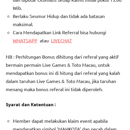
Wib.
Berlaku Seumur Hidup dan tidak ada batasan
maksimal.
Cara Mendapatkan Link Referral bisa hubungi
WHATSAPP
atau
LIVECHAT
NB : Perhitungan Bonus dihitung dari referal yang aktif
bermain permain Live Games & Toto Macau, untuk
mendapatkan bonus ini di hitung dari referal yang kalah
dalam taruhan Live Games & Toto Macau, jika taruhan
menang maka bonus referal ini tidak diperoleh.
Syarat dan Ketentuan :
Member dapat melakukan klaim event apabila
mendapatkan simbol ‘MAHKOTA’ dan pecah dalam