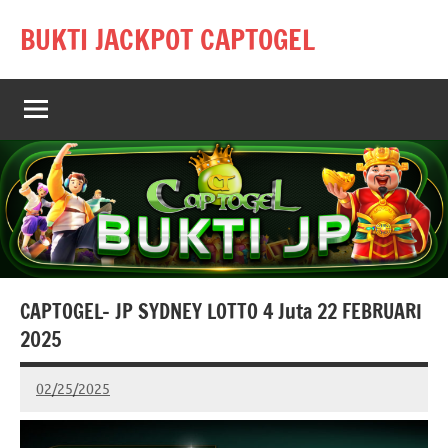
Skip
BUKTI JACKPOT CAPTOGEL
to
content
CAPTOGEL- JP SYDNEY LOTTO 4 Juta 22 FEBRUARI
2025
02/25/2025
adminbuktijpcap
No
comments