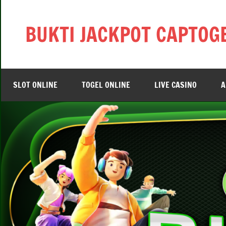
Skip
to
BUKTI JACKPOT CAPTOG
content
SLOT ONLINE
TOGEL ONLINE
LIVE CASINO
A