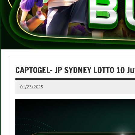
CAPTOGEL- JP SYDNEY LOTTO 10 Ju
01/23/2025
adminbuktijpcap
No
comments