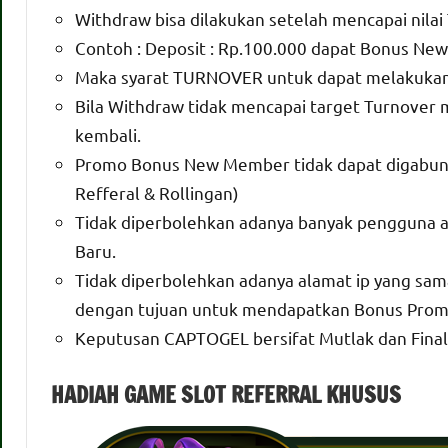
Withdraw bisa dilakukan setelah mencapai nilai 
Contoh : Deposit : Rp.100.000 dapat Bonus N
Maka syarat TURNOVER untuk dapat melakukan W
Bila Withdraw tidak mencapai target Turnover
kembali.
Promo Bonus New Member tidak dapat digabung
Refferal & Rollingan)
Tidak diperbolehkan adanya banyak pengguna a
Baru.
Tidak diperbolehkan adanya alamat ip yang s
dengan tujuan untuk mendapatkan Bonus Prom
Keputusan CAPTOGEL bersifat Mutlak dan Final.
HADIAH GAME SLOT REFERRAL KHUSUS