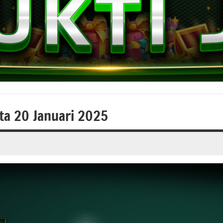
ta 20 Januari 2025