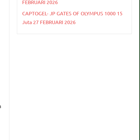
FEBRUARI 2026
CAPTOGEL- JP GATES OF OLYMPUS 1000 15
Juta 27 FEBRUARI 2026
n