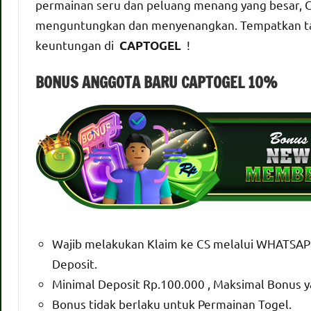
permainan seru dan peluang menang yang besar
menguntungkan dan menyenangkan. Tempatkan tar
keuntungan di
!
CAPTOGEL
BONUS ANGGOTA BARU CAPTOGEL 10%
Wajib melakukan Klaim ke CS melalui
WHATSAP
Deposit.
Minimal Deposit Rp.100.000 , Maksimal Bonus y
Bonus tidak berlaku untuk Permainan Togel.