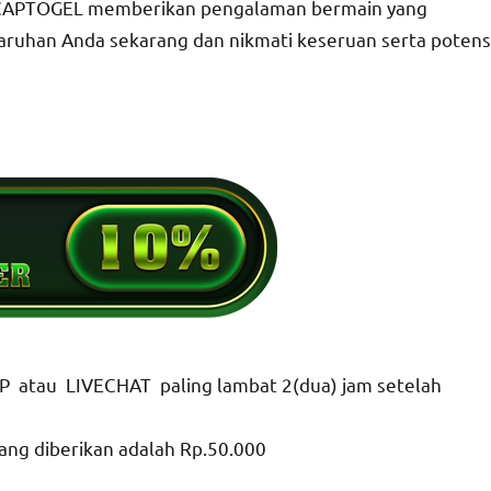
, CAPTOGEL memberikan pengalaman bermain yang
uhan Anda sekarang dan nikmati keseruan serta potens
P
atau
LIVECHAT
paling lambat 2(dua) jam setelah
ang diberikan adalah Rp.50.000