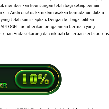
tuk memberikan keuntungan lebih bagi setiap pemain.
 diri Anda di situs kami dan rasakan kemudahan dalam
yang telah kami siapkan. Dengan berbagai pilihan
, CAPTOGEL memberikan pengalaman bermain yang
uhan Anda sekarang dan nikmati keseruan serta potens