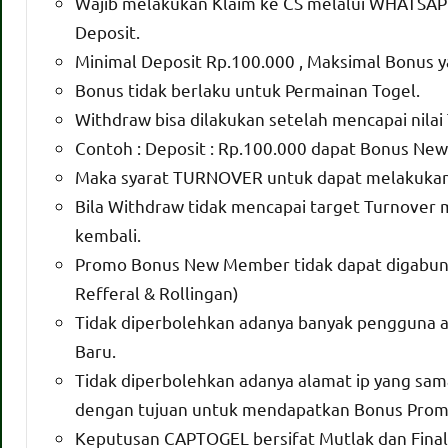
Wajib melakukan Klaim ke CS melalui
WHATSAP
Deposit.
Minimal Deposit Rp.100.000 , Maksimal Bonus y
Bonus tidak berlaku untuk Permainan Togel.
Withdraw bisa dilakukan setelah mencapai nilai 
Contoh : Deposit : Rp.100.000 dapat Bonus N
Maka syarat TURNOVER untuk dapat melakukan W
Bila Withdraw tidak mencapai target Turnover
kembali.
Promo Bonus New Member tidak dapat digabung
Refferal & Rollingan)
Tidak diperbolehkan adanya banyak pengguna a
Baru.
Tidak diperbolehkan adanya alamat ip yang s
dengan tujuan untuk mendapatkan Bonus Prom
Keputusan CAPTOGEL bersifat Mutlak dan Final.