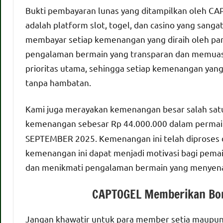
Bukti pembayaran lunas yang ditampilkan oleh CAP
adalah platform slot, togel, dan casino yang san
membayar setiap kemenangan yang diraih oleh pa
pengalaman bermain yang transparan dan memuas
prioritas utama, sehingga setiap kemenangan yang 
tanpa hambatan.
Kami juga merayakan kemenangan besar salah satu
kemenangan sebesar Rp 44.000.000 dalam perma
SEPTEMBER 2025. Kemenangan ini telah diproses d
kemenangan ini dapat menjadi motivasi bagi pem
dan menikmati pengalaman bermain yang menyen
CAPTOGEL Memberikan Bo
Jangan khawatir untuk para member setia maupu