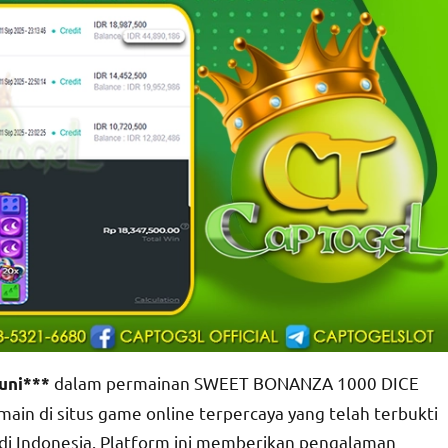
dalam permainan SWEET BONANZA 1000 DICE
uni***
n di situs game online terpercaya yang telah terbukti
 di Indonesia. Platform ini memberikan pengalaman