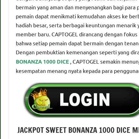
bermain yang aman dan menyenangkan bagi para 
pemain dapat menikmati kemudahan akses ke ber
hadiah besar, serta berbagai keuntungan menarik
member baru. CAPTOGEL dirancang dengan fokus
bahwa setiap pemain dapat bermain dengan tenang
Dengan pembuktian kemenangan seperti yang dirai
, CAPTOGEL semakin menunj
BONANZA 1000 DICE
kesempatan menang nyata kepada para pengguna
JACKPOT SWEET BONANZA 1000 DICE M