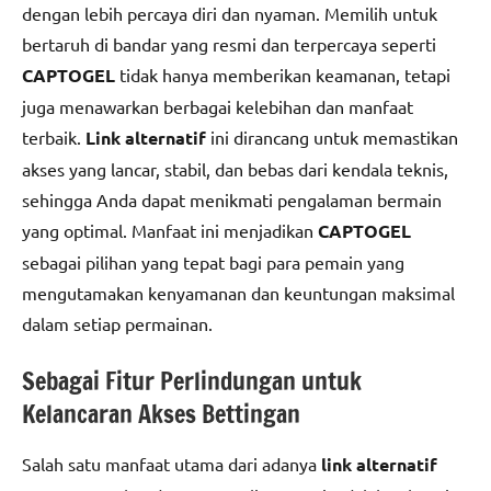
dengan lebih percaya diri dan nyaman. Memilih untuk
bertaruh di bandar yang resmi dan terpercaya seperti
CAPTOGEL
tidak hanya memberikan keamanan, tetapi
juga menawarkan berbagai kelebihan dan manfaat
terbaik.
Link alternatif
ini dirancang untuk memastikan
akses yang lancar, stabil, dan bebas dari kendala teknis,
sehingga Anda dapat menikmati pengalaman bermain
yang optimal. Manfaat ini menjadikan
CAPTOGEL
sebagai pilihan yang tepat bagi para pemain yang
mengutamakan kenyamanan dan keuntungan maksimal
dalam setiap permainan.
Sebagai Fitur Perlindungan untuk
Kelancaran Akses Bettingan
Salah satu manfaat utama dari adanya
link alternatif