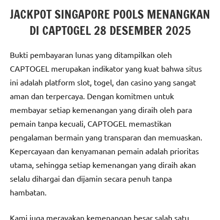
JACKPOT SINGAPORE POOLS MENANGKAN
DI CAPTOGEL 28 DESEMBER 2025
Bukti pembayaran lunas yang ditampilkan oleh
CAPTOGEL merupakan indikator yang kuat bahwa situs
ini adalah platform slot, togel, dan casino yang sangat
aman dan terpercaya. Dengan komitmen untuk
membayar setiap kemenangan yang diraih oleh para
pemain tanpa kecuali, CAPTOGEL memastikan
pengalaman bermain yang transparan dan memuaskan.
Kepercayaan dan kenyamanan pemain adalah prioritas
utama, sehingga setiap kemenangan yang diraih akan
selalu dihargai dan dijamin secara penuh tanpa
hambatan.
Kami juga merayakan kemenangan besar salah satu