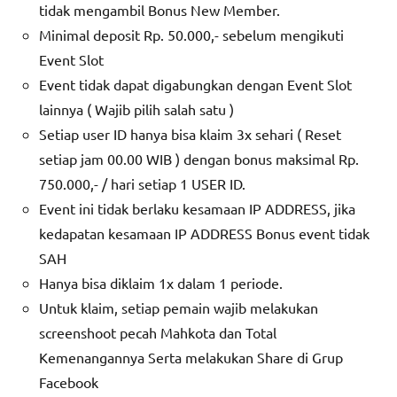
tidak mengambil Bonus New Member.
Minimal deposit Rp. 50.000,- sebelum mengikuti
Event Slot
Event tidak dapat digabungkan dengan Event Slot
lainnya ( Wajib pilih salah satu )
Setiap user ID hanya bisa klaim 3x sehari ( Reset
setiap jam 00.00 WIB ) dengan bonus maksimal Rp.
750.000,- / hari setiap 1 USER ID.
Event ini tidak berlaku kesamaan IP ADDRESS, jika
kedapatan kesamaan IP ADDRESS Bonus event tidak
SAH
Hanya bisa diklaim 1x dalam 1 periode.
Untuk klaim, setiap pemain wajib melakukan
screenshoot pecah Mahkota dan Total
Kemenangannya Serta melakukan Share di Grup
Facebook