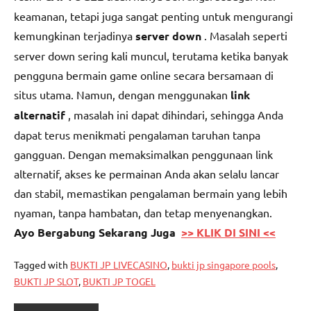
keamanan, tetapi juga sangat penting untuk mengurangi
kemungkinan terjadinya
server down
. Masalah seperti
server down sering kali muncul, terutama ketika banyak
pengguna bermain game online secara bersamaan di
situs utama. Namun, dengan menggunakan
link
alternatif
, masalah ini dapat dihindari, sehingga Anda
dapat terus menikmati pengalaman taruhan tanpa
gangguan. Dengan memaksimalkan penggunaan link
alternatif, akses ke permainan Anda akan selalu lancar
dan stabil, memastikan pengalaman bermain yang lebih
nyaman, tanpa hambatan, dan tetap menyenangkan.
Ayo Bergabung Sekarang Juga
>> KLIK DI SINI <<
Tagged with
BUKTI JP LIVECASINO
,
bukti jp singapore pools
,
BUKTI JP SLOT
,
BUKTI JP TOGEL