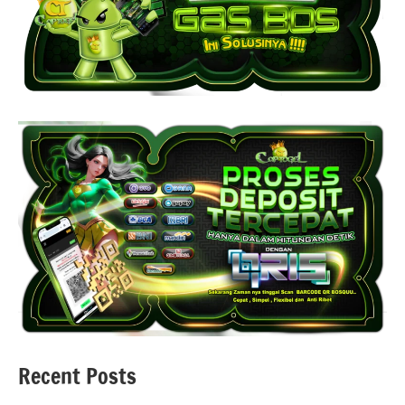
Recent Posts