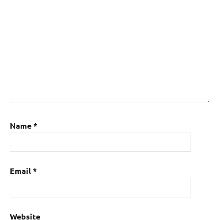
Name
*
Email
*
Website