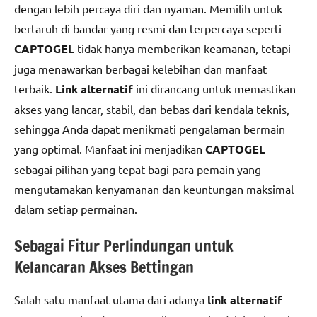
dengan lebih percaya diri dan nyaman. Memilih untuk
bertaruh di bandar yang resmi dan terpercaya seperti
CAPTOGEL
tidak hanya memberikan keamanan, tetapi
juga menawarkan berbagai kelebihan dan manfaat
terbaik.
Link alternatif
ini dirancang untuk memastikan
akses yang lancar, stabil, dan bebas dari kendala teknis,
sehingga Anda dapat menikmati pengalaman bermain
yang optimal. Manfaat ini menjadikan
CAPTOGEL
sebagai pilihan yang tepat bagi para pemain yang
mengutamakan kenyamanan dan keuntungan maksimal
dalam setiap permainan.
Sebagai Fitur Perlindungan untuk
Kelancaran Akses Bettingan
Salah satu manfaat utama dari adanya
link alternatif