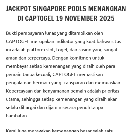
JACKPOT SINGAPORE POOLS MENANGKAN
DI CAPTOGEL 19 NOVEMBER 2025
Bukti pembayaran lunas yang ditampilkan oleh
CAPTOGEL merupakan indikator yang kuat bahwa situs
ini adalah platform slot, togel, dan casino yang sangat
aman dan terpercaya. Dengan komitmen untuk
membayar setiap kemenangan yang diraih oleh para
pemain tanpa kecuali, CAPTOGEL memastikan
pengalaman bermain yang transparan dan memuaskan.
Kepercayaan dan kenyamanan pemain adalah prioritas
utama, sehingga setiap kemenangan yang diraih akan
selalu dihargai dan dijamin secara penuh tanpa
hambatan.
Kami juga merayakan kemenangan besar salah satu