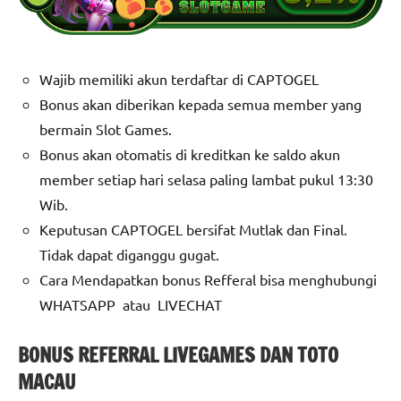
Wajib memiliki akun terdaftar di CAPTOGEL
Bonus akan diberikan kepada semua member yang
bermain Slot Games.
Bonus akan otomatis di kreditkan ke saldo akun
member setiap hari selasa paling lambat pukul 13:30
Wib.
Keputusan CAPTOGEL bersifat Mutlak dan Final.
Tidak dapat diganggu gugat.
Cara Mendapatkan bonus Refferal bisa menghubungi
WHATSAPP
atau
LIVECHAT
BONUS REFERRAL LIVEGAMES DAN TOTO
MACAU