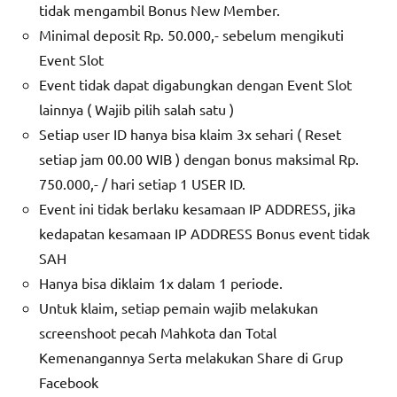
tidak mengambil Bonus New Member.
Minimal deposit Rp. 50.000,- sebelum mengikuti
Event Slot
Event tidak dapat digabungkan dengan Event Slot
lainnya ( Wajib pilih salah satu )
Setiap user ID hanya bisa klaim 3x sehari ( Reset
setiap jam 00.00 WIB ) dengan bonus maksimal Rp.
750.000,- / hari setiap 1 USER ID.
Event ini tidak berlaku kesamaan IP ADDRESS, jika
kedapatan kesamaan IP ADDRESS Bonus event tidak
SAH
Hanya bisa diklaim 1x dalam 1 periode.
Untuk klaim, setiap pemain wajib melakukan
screenshoot pecah Mahkota dan Total
Kemenangannya Serta melakukan Share di Grup
Facebook