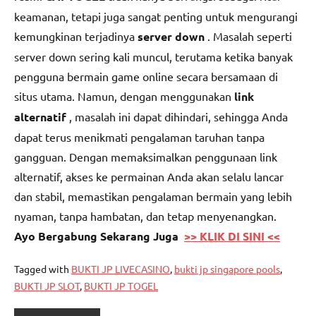
keamanan, tetapi juga sangat penting untuk mengurangi
kemungkinan terjadinya
server down
. Masalah seperti
server down sering kali muncul, terutama ketika banyak
pengguna bermain game online secara bersamaan di
situs utama. Namun, dengan menggunakan
link
alternatif
, masalah ini dapat dihindari, sehingga Anda
dapat terus menikmati pengalaman taruhan tanpa
gangguan. Dengan memaksimalkan penggunaan link
alternatif, akses ke permainan Anda akan selalu lancar
dan stabil, memastikan pengalaman bermain yang lebih
nyaman, tanpa hambatan, dan tetap menyenangkan.
Ayo Bergabung Sekarang Juga
>> KLIK DI SINI <<
Tagged with
BUKTI JP LIVECASINO
,
bukti jp singapore pools
,
BUKTI JP SLOT
,
BUKTI JP TOGEL