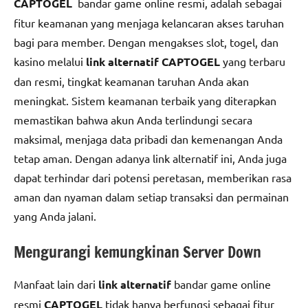
CAPTOGEL
bandar game online resmi, adalah sebagai
fitur keamanan yang menjaga kelancaran akses taruhan
bagi para member. Dengan mengakses slot, togel, dan
kasino melalui
link alternatif CAPTOGEL
yang terbaru
dan resmi, tingkat keamanan taruhan Anda akan
meningkat. Sistem keamanan terbaik yang diterapkan
memastikan bahwa akun Anda terlindungi secara
maksimal, menjaga data pribadi dan kemenangan Anda
tetap aman. Dengan adanya link alternatif ini, Anda juga
dapat terhindar dari potensi peretasan, memberikan rasa
aman dan nyaman dalam setiap transaksi dan permainan
yang Anda jalani.
Mengurangi kemungkinan Server Down
Manfaat lain dari
link alternatif
bandar game online
resmi
CAPTOGEL
tidak hanya berfungsi sebagai fitur