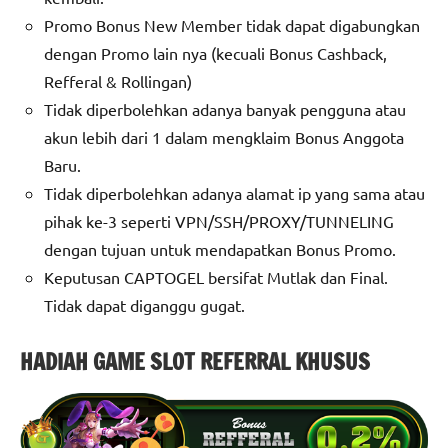
Promo Bonus New Member tidak dapat digabungkan
dengan Promo lain nya (kecuali Bonus Cashback,
Refferal & Rollingan)
Tidak diperbolehkan adanya banyak pengguna atau
akun lebih dari 1 dalam mengklaim Bonus Anggota
Baru.
Tidak diperbolehkan adanya alamat ip yang sama atau
pihak ke-3 seperti VPN/SSH/PROXY/TUNNELING
dengan tujuan untuk mendapatkan Bonus Promo.
Keputusan CAPTOGEL bersifat Mutlak dan Final.
Tidak dapat diganggu gugat.
HADIAH GAME SLOT REFERRAL KHUSUS