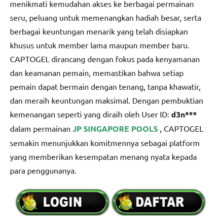
menikmati kemudahan akses ke berbagai permainan
seru, peluang untuk memenangkan hadiah besar, serta
berbagai keuntungan menarik yang telah disiapkan
khusus untuk member lama maupun member baru.
CAPTOGEL dirancang dengan fokus pada kenyamanan
dan keamanan pemain, memastikan bahwa setiap
pemain dapat bermain dengan tenang, tanpa khawatir,
dan meraih keuntungan maksimal. Dengan pembuktian
kemenangan seperti yang diraih oleh User ID:
d3n***
dalam permainan
JP SINGAPORE POOLS
, CAPTOGEL
semakin menunjukkan komitmennya sebagai platform
yang memberikan kesempatan menang nyata kepada
para penggunanya.