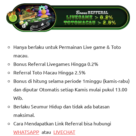
Hanya berlaku untuk Permainan Live game & Toto
macau.
Bonus Referral Livegames Hingga 0.2%
Referral Toto Macau Hingga 2.5%
Bonus di hitung selama periode 1minggu (kamis-rabu)
dan diputar Otomatis setiap Kamis mulai pukul 13.00
Wib.
Berlaku Seumur Hidup dan tidak ada batasan
maksimal.
Cara Mendapatkan Link Referral bisa hubungi
WHATSAPP
atau
LIVECHAT