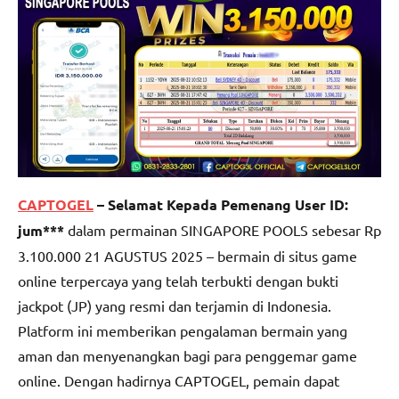
CAPTOGEL
– Selamat Kepada Pemenang User ID:
jum***
dalam permainan SINGAPORE POOLS sebesar Rp
3.100.000 21 AGUSTUS 2025 – bermain di situs game
online terpercaya yang telah terbukti dengan bukti
jackpot (JP) yang resmi dan terjamin di Indonesia.
Platform ini memberikan pengalaman bermain yang
aman dan menyenangkan bagi para penggemar game
online. Dengan hadirnya CAPTOGEL, pemain dapat