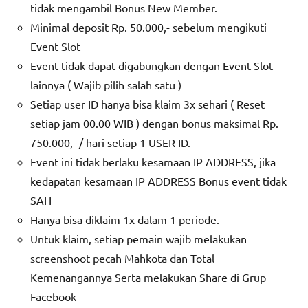
tidak mengambil Bonus New Member.
Minimal deposit Rp. 50.000,- sebelum mengikuti
Event Slot
Event tidak dapat digabungkan dengan Event Slot
lainnya ( Wajib pilih salah satu )
Setiap user ID hanya bisa klaim 3x sehari ( Reset
setiap jam 00.00 WIB ) dengan bonus maksimal Rp.
750.000,- / hari setiap 1 USER ID.
Event ini tidak berlaku kesamaan IP ADDRESS, jika
kedapatan kesamaan IP ADDRESS Bonus event tidak
SAH
Hanya bisa diklaim 1x dalam 1 periode.
Untuk klaim, setiap pemain wajib melakukan
screenshoot pecah Mahkota dan Total
Kemenangannya Serta melakukan Share di Grup
Facebook