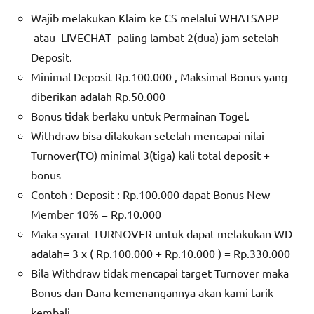
Wajib melakukan Klaim ke CS melalui
WHATSAPP
atau
LIVECHAT
paling lambat 2(dua) jam setelah
Deposit.
Minimal Deposit Rp.100.000 , Maksimal Bonus yang
diberikan adalah Rp.50.000
Bonus tidak berlaku untuk Permainan Togel.
Withdraw bisa dilakukan setelah mencapai nilai
Turnover(TO) minimal 3(tiga) kali total deposit +
bonus
Contoh : Deposit : Rp.100.000 dapat Bonus New
Member 10% = Rp.10.000
Maka syarat TURNOVER untuk dapat melakukan WD
adalah= 3 x ( Rp.100.000 + Rp.10.000 ) = Rp.330.000
Bila Withdraw tidak mencapai target Turnover maka
Bonus dan Dana kemenangannya akan kami tarik
kembali.