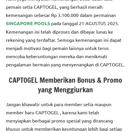
pemain setia CAPTOGEL, yang berhasil meraih
kemenangan sebesar Rp 3.100.000 dalam permainan
SINGAPORE POOLS
pada tanggal 21 AGUSTUS 2025.
Kemenangan ini telah diproses dan dibayar lunas ke
rekening yang terdaftar. Semoga kemenangan ini dapat
menjadi motivasi bagi pemain lainnya untuk terus
mencoba keberuntungan mereka dan menikmati
pengalaman bermain yang menyenangkan di CAPTOGEL.
CAPTOGEL Memberikan Bonus & Promo
yang Menggiurkan
Jangan khawatir untuk para member setia maupun
member baru CAPTOGEL , karena kami telah
menyiapkan berbagai promo spesial yang dirancang
khusus untuk memberikan keuntungan lebih bagi setiap