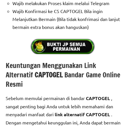
Wajib melakukan Proses klaim melalui Telegram
Wajib Konfirmasi ke CS CAPTOGEL Bila ingin
Melanjutkan Bermain (Bila tidak konfrimasi dan lanjut
bermain extra bonus akan hanguskan)
Keuntungan Menggunakan Link
Alternatif
CAPTOGEL
Bandar Game Online
Resmi
Sebelum memulai permainan di bandar
CAPTOGEL
,
sangat penting bagi Anda untuk lebih memahami dan
menyadari manfaat dari
link alternatif CAPTOGEL
.
Dengan mengetahui keunggulan ini, Anda dapat bermain