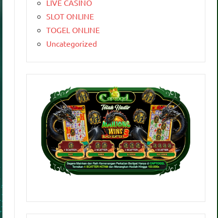
LIVE CASINO
SLOT ONLINE
TOGEL ONLINE
Uncategorized