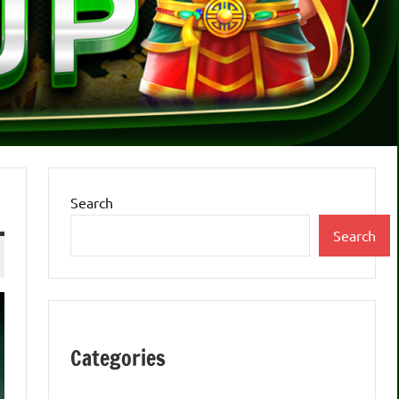
Search
Search
Categories