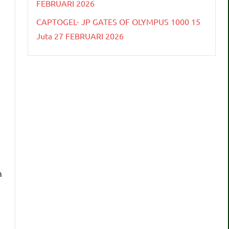
FEBRUARI 2026
CAPTOGEL- JP GATES OF OLYMPUS 1000 15
Juta 27 FEBRUARI 2026
n