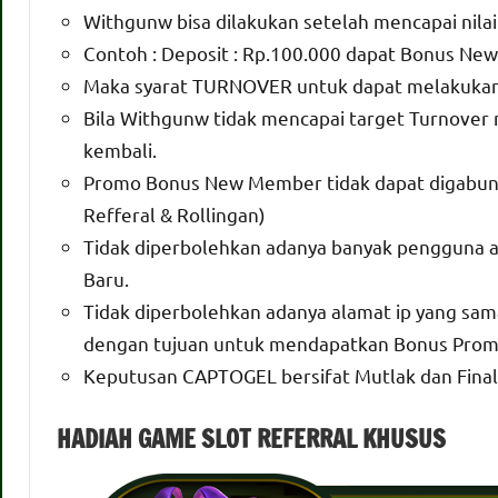
Withgunw bisa dilakukan setelah mencapai nilai 
Contoh : Deposit : Rp.100.000 dapat Bonus N
Maka syarat TURNOVER untuk dapat melakukan W
Bila Withgunw tidak mencapai target Turnover
kembali.
Promo Bonus New Member tidak dapat digabung
Refferal & Rollingan)
Tidak diperbolehkan adanya banyak pengguna a
Baru.
Tidak diperbolehkan adanya alamat ip yang s
dengan tujuan untuk mendapatkan Bonus Prom
Keputusan CAPTOGEL bersifat Mutlak dan Final.
HADIAH GAME SLOT REFERRAL KHUSUS