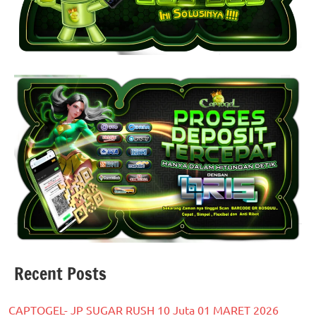
Recent Posts
CAPTOGEL- JP SUGAR RUSH 10 Juta 01 MARET 2026