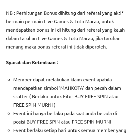
NB : Perhitungan Bonus dihitung dari referal yang aktif
bermain permain Live Games & Toto Macau, untuk
mendapatkan bonus ini di hitung dari referal yang kalah
dalam taruhan Live Games & Toto Macau, jika taruhan
menang maka bonus referal ini tidak diperoleh.
Syarat dan Ketentuan :
Member dapat melakukan klaim event apabila
mendapatkan simbol ‘MAHKOTA’ dan pecah dalam
scatter ( Berlaku untuk Fitur BUY FREE SPIN atau
FREE SPIN MURNI )
Event ini hanya berlaku pada saat anda berada di
posisi BUY FREE SPIN atau FREE SPIN MURNI
Event berlaku setiap hari untuk semua member yang