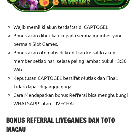
Wajib memiliki akun terdaftar di CAPTOGEL
Bonus akan diberikan kepada semua member yang
bermain Slot Games.
Bonus akan otomatis di kreditkan ke saldo akun
member setiap hari selasa paling lambat pukul 13:30
Wib.
Keputusan CAPTOGEL bersifat Mutlak dan Final.
Tidak dapat diganggu gugat.
Cara Mendapatkan bonus Refferal bisa menghubungi
WHATSAPP
atau
LIVECHAT
BONUS REFERRAL LIVEGAMES DAN TOTO
MACAU