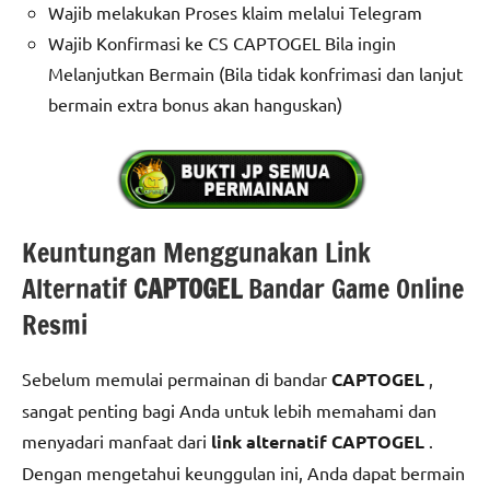
Wajib melakukan Proses klaim melalui Telegram
Wajib Konfirmasi ke CS CAPTOGEL Bila ingin
Melanjutkan Bermain (Bila tidak konfrimasi dan lanjut
bermain extra bonus akan hanguskan)
Keuntungan Menggunakan Link
Alternatif
CAPTOGEL
Bandar Game Online
Resmi
Sebelum memulai permainan di bandar
CAPTOGEL
,
sangat penting bagi Anda untuk lebih memahami dan
menyadari manfaat dari
link alternatif CAPTOGEL
.
Dengan mengetahui keunggulan ini, Anda dapat bermain