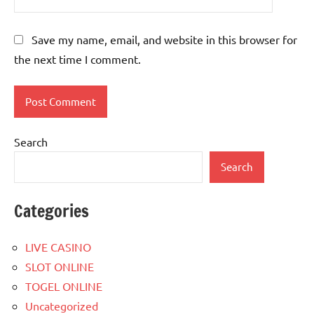
Save my name, email, and website in this browser for
the next time I comment.
Search
Search
Categories
LIVE CASINO
SLOT ONLINE
TOGEL ONLINE
Uncategorized