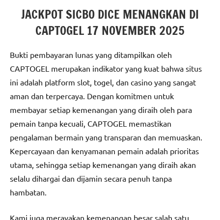
JACKPOT SICBO DICE MENANGKAN DI
CAPTOGEL 17 NOVEMBER 2025
Bukti pembayaran lunas yang ditampilkan oleh
CAPTOGEL merupakan indikator yang kuat bahwa situs
ini adalah platform slot, togel, dan casino yang sangat
aman dan terpercaya. Dengan komitmen untuk
membayar setiap kemenangan yang diraih oleh para
pemain tanpa kecuali, CAPTOGEL memastikan
pengalaman bermain yang transparan dan memuaskan.
Kepercayaan dan kenyamanan pemain adalah prioritas
utama, sehingga setiap kemenangan yang diraih akan
selalu dihargai dan dijamin secara penuh tanpa
hambatan.
Kami juga merayakan kemenangan besar salah satu