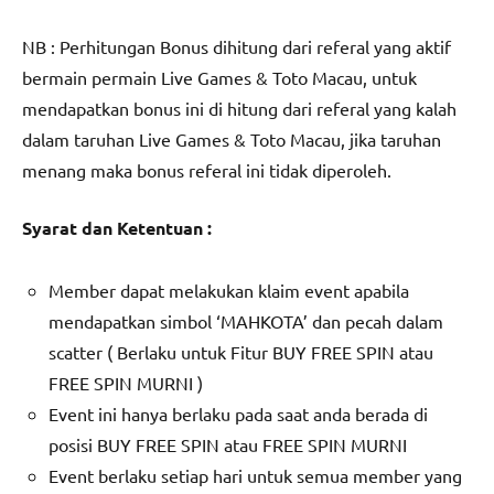
NB : Perhitungan Bonus dihitung dari referal yang aktif
bermain permain Live Games & Toto Macau, untuk
mendapatkan bonus ini di hitung dari referal yang kalah
dalam taruhan Live Games & Toto Macau, jika taruhan
menang maka bonus referal ini tidak diperoleh.
Syarat dan Ketentuan :
Member dapat melakukan klaim event apabila
mendapatkan simbol ‘MAHKOTA’ dan pecah dalam
scatter ( Berlaku untuk Fitur BUY FREE SPIN atau
FREE SPIN MURNI )
Event ini hanya berlaku pada saat anda berada di
posisi BUY FREE SPIN atau FREE SPIN MURNI
Event berlaku setiap hari untuk semua member yang