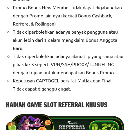
Promo Bonus New Member tidak dapat digabungkan
dengan Promo lain nya (kecuali Bonus Cashback,
Refferal & Rollingan)
Tidak diperbolehkan adanya banyak pengguna atau
akun lebih dari 1 dalam mengklaim Bonus Anggota
Baru.
Tidak diperbolehkan adanya alamat ip yang sama atau
pihak ke-3 seperti VPN/SSH/PROXY/TUNNELING
dengan tujuan untuk mendapatkan Bonus Promo.
Keputusan CAPTOGEL bersifat Mutlak dan Final.
Tidak dapat diganggu gugat.
HADIAH GAME SLOT REFERRAL KHUSUS