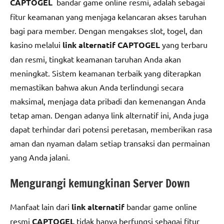
CAPTOGEL
bandar game online resmi, adalah sebagai
fitur keamanan yang menjaga kelancaran akses taruhan
bagi para member. Dengan mengakses slot, togel, dan
kasino melalui
link alternatif CAPTOGEL
yang terbaru
dan resmi, tingkat keamanan taruhan Anda akan
meningkat. Sistem keamanan terbaik yang diterapkan
memastikan bahwa akun Anda terlindungi secara
maksimal, menjaga data pribadi dan kemenangan Anda
tetap aman. Dengan adanya link alternatif ini, Anda juga
dapat terhindar dari potensi peretasan, memberikan rasa
aman dan nyaman dalam setiap transaksi dan permainan
yang Anda jalani.
Mengurangi kemungkinan Server Down
Manfaat lain dari
link alternatif
bandar game online
resmi
CAPTOGEL
tidak hanya berfungsi sebagai fitur