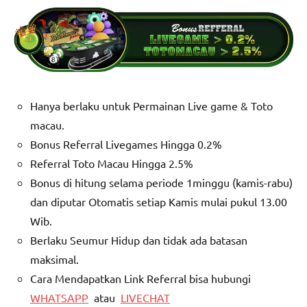
Hanya berlaku untuk Permainan Live game & Toto
macau.
Bonus Referral Livegames Hingga 0.2%
Referral Toto Macau Hingga 2.5%
Bonus di hitung selama periode 1minggu (kamis-rabu)
dan diputar Otomatis setiap Kamis mulai pukul 13.00
Wib.
Berlaku Seumur Hidup dan tidak ada batasan
maksimal.
Cara Mendapatkan Link Referral bisa hubungi
WHATSAPP
atau
LIVECHAT