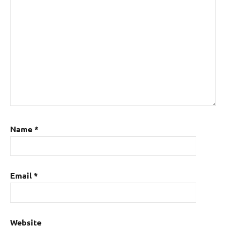
Name
*
Email
*
Website