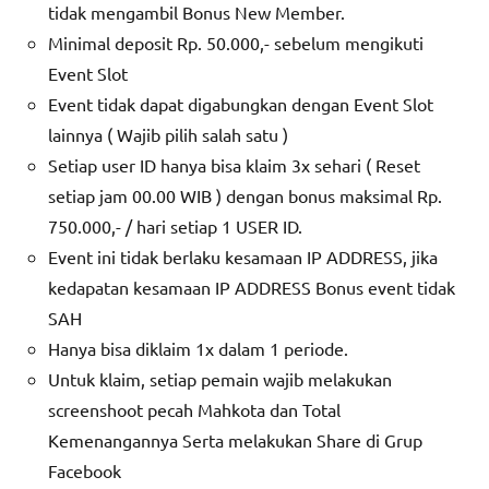
tidak mengambil Bonus New Member.
Minimal deposit Rp. 50.000,- sebelum mengikuti
Event Slot
Event tidak dapat digabungkan dengan Event Slot
lainnya ( Wajib pilih salah satu )
Setiap user ID hanya bisa klaim 3x sehari ( Reset
setiap jam 00.00 WIB ) dengan bonus maksimal Rp.
750.000,- / hari setiap 1 USER ID.
Event ini tidak berlaku kesamaan IP ADDRESS, jika
kedapatan kesamaan IP ADDRESS Bonus event tidak
SAH
Hanya bisa diklaim 1x dalam 1 periode.
Untuk klaim, setiap pemain wajib melakukan
screenshoot pecah Mahkota dan Total
Kemenangannya Serta melakukan Share di Grup
Facebook