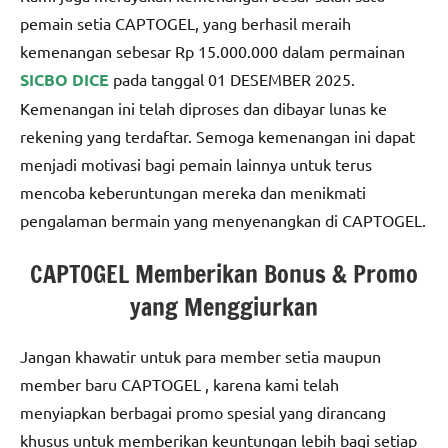
pemain setia CAPTOGEL, yang berhasil meraih
kemenangan sebesar Rp 15.000.000 dalam permainan
SICBO DICE
pada tanggal 01 DESEMBER 2025.
Kemenangan ini telah diproses dan dibayar lunas ke
rekening yang terdaftar. Semoga kemenangan ini dapat
menjadi motivasi bagi pemain lainnya untuk terus
mencoba keberuntungan mereka dan menikmati
pengalaman bermain yang menyenangkan di CAPTOGEL.
CAPTOGEL Memberikan Bonus & Promo
yang Menggiurkan
Jangan khawatir untuk para member setia maupun
member baru CAPTOGEL , karena kami telah
menyiapkan berbagai promo spesial yang dirancang
khusus untuk memberikan keuntungan lebih bagi setiap