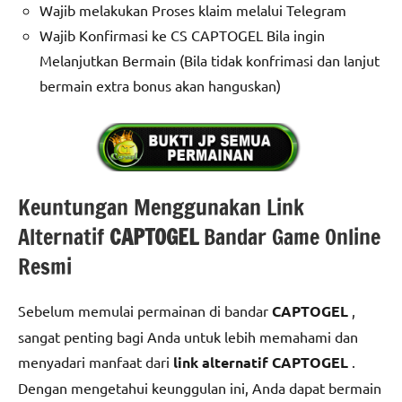
Wajib melakukan Proses klaim melalui Telegram
Wajib Konfirmasi ke CS CAPTOGEL Bila ingin
Melanjutkan Bermain (Bila tidak konfrimasi dan lanjut
bermain extra bonus akan hanguskan)
Keuntungan Menggunakan Link
Alternatif
CAPTOGEL
Bandar Game Online
Resmi
Sebelum memulai permainan di bandar
CAPTOGEL
,
sangat penting bagi Anda untuk lebih memahami dan
menyadari manfaat dari
link alternatif CAPTOGEL
.
Dengan mengetahui keunggulan ini, Anda dapat bermain