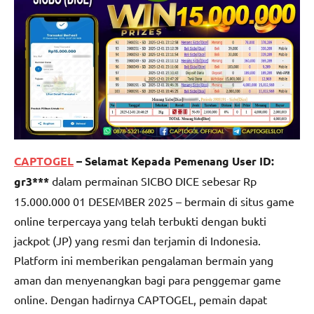
CAPTOGEL
– Selamat Kepada Pemenang User ID:
gr3***
dalam permainan SICBO DICE sebesar Rp
15.000.000 01 DESEMBER 2025 – bermain di situs game
online terpercaya yang telah terbukti dengan bukti
jackpot (JP) yang resmi dan terjamin di Indonesia.
Platform ini memberikan pengalaman bermain yang
aman dan menyenangkan bagi para penggemar game
online. Dengan hadirnya CAPTOGEL, pemain dapat