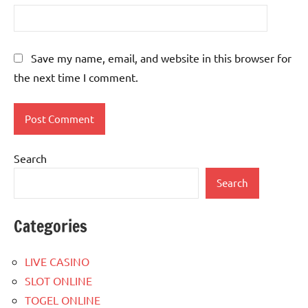
Save my name, email, and website in this browser for
the next time I comment.
Search
Search
Categories
LIVE CASINO
SLOT ONLINE
TOGEL ONLINE