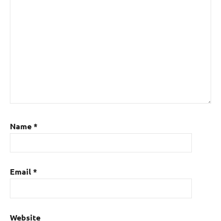
Name
*
Email
*
Website