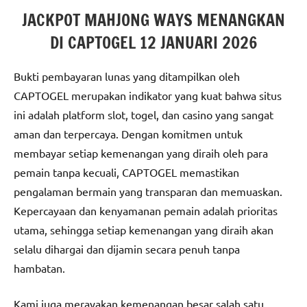
JACKPOT MAHJONG WAYS MENANGKAN
DI CAPTOGEL 12 JANUARI 2026
Bukti pembayaran lunas yang ditampilkan oleh
CAPTOGEL merupakan indikator yang kuat bahwa situs
ini adalah platform slot, togel, dan casino yang sangat
aman dan terpercaya. Dengan komitmen untuk
membayar setiap kemenangan yang diraih oleh para
pemain tanpa kecuali, CAPTOGEL memastikan
pengalaman bermain yang transparan dan memuaskan.
Kepercayaan dan kenyamanan pemain adalah prioritas
utama, sehingga setiap kemenangan yang diraih akan
selalu dihargai dan dijamin secara penuh tanpa
hambatan.
Kami juga merayakan kemenangan besar salah satu