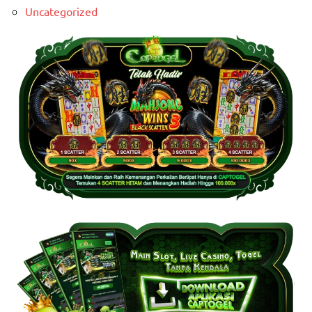
Uncategorized