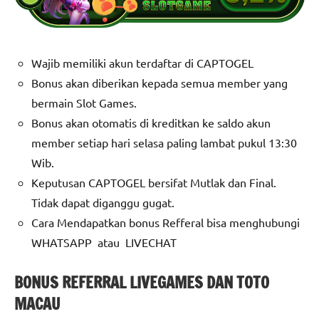
Wajib memiliki akun terdaftar di CAPTOGEL
Bonus akan diberikan kepada semua member yang
bermain Slot Games.
Bonus akan otomatis di kreditkan ke saldo akun
member setiap hari selasa paling lambat pukul 13:30
Wib.
Keputusan CAPTOGEL bersifat Mutlak dan Final.
Tidak dapat diganggu gugat.
Cara Mendapatkan bonus Refferal bisa menghubungi
WHATSAPP
atau
LIVECHAT
BONUS REFERRAL LIVEGAMES DAN TOTO
MACAU