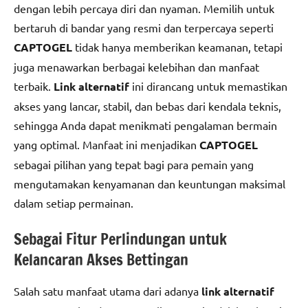
dengan lebih percaya diri dan nyaman. Memilih untuk
bertaruh di bandar yang resmi dan terpercaya seperti
CAPTOGEL
tidak hanya memberikan keamanan, tetapi
juga menawarkan berbagai kelebihan dan manfaat
terbaik.
Link alternatif
ini dirancang untuk memastikan
akses yang lancar, stabil, dan bebas dari kendala teknis,
sehingga Anda dapat menikmati pengalaman bermain
yang optimal. Manfaat ini menjadikan
CAPTOGEL
sebagai pilihan yang tepat bagi para pemain yang
mengutamakan kenyamanan dan keuntungan maksimal
dalam setiap permainan.
Sebagai Fitur Perlindungan untuk
Kelancaran Akses Bettingan
Salah satu manfaat utama dari adanya
link alternatif