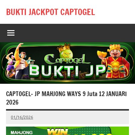
Skip
BUKTI JACKPOT CAPTOGEL
to
content
CAPTOGEL- JP MAHJONG WAYS 9 Juta 12 JANUARI
2026
01/16/2026
adminbuktijpcap
No
comments