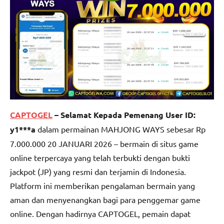
CAPTOGEL
– Selamat Kepada Pemenang User ID:
y1***a
dalam permainan MAHJONG WAYS sebesar Rp
7.000.000 20 JANUARI 2026 – bermain di situs game
online terpercaya yang telah terbukti dengan bukti
jackpot (JP) yang resmi dan terjamin di Indonesia.
Platform ini memberikan pengalaman bermain yang
aman dan menyenangkan bagi para penggemar game
online. Dengan hadirnya CAPTOGEL, pemain dapat