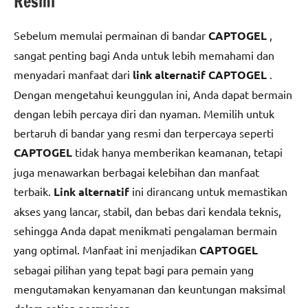
Resmi
Sebelum memulai permainan di bandar
CAPTOGEL
,
sangat penting bagi Anda untuk lebih memahami dan
menyadari manfaat dari
link alternatif CAPTOGEL
.
Dengan mengetahui keunggulan ini, Anda dapat bermain
dengan lebih percaya diri dan nyaman. Memilih untuk
bertaruh di bandar yang resmi dan terpercaya seperti
CAPTOGEL
tidak hanya memberikan keamanan, tetapi
juga menawarkan berbagai kelebihan dan manfaat
terbaik.
Link alternatif
ini dirancang untuk memastikan
akses yang lancar, stabil, dan bebas dari kendala teknis,
sehingga Anda dapat menikmati pengalaman bermain
yang optimal. Manfaat ini menjadikan
CAPTOGEL
sebagai pilihan yang tepat bagi para pemain yang
mengutamakan kenyamanan dan keuntungan maksimal
dalam setiap permainan.