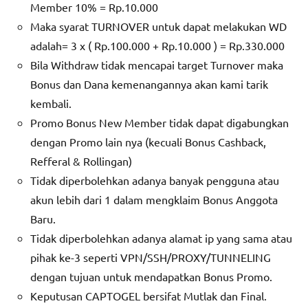
Member 10% = Rp.10.000
Maka syarat TURNOVER untuk dapat melakukan WD
adalah= 3 x ( Rp.100.000 + Rp.10.000 ) = Rp.330.000
Bila Withdraw tidak mencapai target Turnover maka
Bonus dan Dana kemenangannya akan kami tarik
kembali.
Promo Bonus New Member tidak dapat digabungkan
dengan Promo lain nya (kecuali Bonus Cashback,
Refferal & Rollingan)
Tidak diperbolehkan adanya banyak pengguna atau
akun lebih dari 1 dalam mengklaim Bonus Anggota
Baru.
Tidak diperbolehkan adanya alamat ip yang sama atau
pihak ke-3 seperti VPN/SSH/PROXY/TUNNELING
dengan tujuan untuk mendapatkan Bonus Promo.
Keputusan CAPTOGEL bersifat Mutlak dan Final.