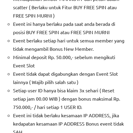
scatter ( Berlaku untuk Fitur BUY FREE SPIN atau
FREE SPIN MURNI )
Event ini hanya berlaku pada saat anda berada di
posisi BUY FREE SPIN atau FREE SPIN MURNI
Event berlaku setiap hari untuk semua member yang
tidak mengambil Bonus New Member.
Minimal deposit Rp. 50.000,- sebelum mengikuti
Event Slot
Event tidak dapat digabungkan dengan Event Slot
lainnya ( Wajib pilih salah satu )
Setiap user ID hanya bisa klaim 3x sehari ( Reset
setiap jam 00.00 WIB ) dengan bonus maksimal Rp.
750.000,- / hari setiap 1 USER ID.
Event ini tidak berlaku kesamaan IP ADDRESS, jika
kedapatan kesamaan IP ADDRESS Bonus event tidak
SAH