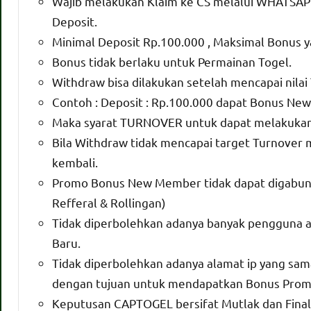
Wajib melakukan Klaim ke CS melalui
WHATSAP
Deposit.
Minimal Deposit Rp.100.000 , Maksimal Bonus y
Bonus tidak berlaku untuk Permainan Togel.
Withdraw bisa dilakukan setelah mencapai nilai 
Contoh : Deposit : Rp.100.000 dapat Bonus N
Maka syarat TURNOVER untuk dapat melakukan W
Bila Withdraw tidak mencapai target Turnover
kembali.
Promo Bonus New Member tidak dapat digabung
Refferal & Rollingan)
Tidak diperbolehkan adanya banyak pengguna a
Baru.
Tidak diperbolehkan adanya alamat ip yang s
dengan tujuan untuk mendapatkan Bonus Prom
Keputusan CAPTOGEL bersifat Mutlak dan Final.