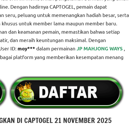
ine. Dengan hadirnya CAPTOGEL, pemain dapat
n seru, peluang untuk memenangkan hadiah besar, serta
kan khusus untuk member lama maupun member baru.
nan dan keamanan pemain, memastikan bahwa setiap
atir, dan meraih keuntungan maksimal. Dengan
User ID:
dalam permainan
,
moy***
JP MAHJONG WAYS
bagai platform yang memberikan kesempatan menang
KAN DI CAPTOGEL 21 NOVEMBER 2025