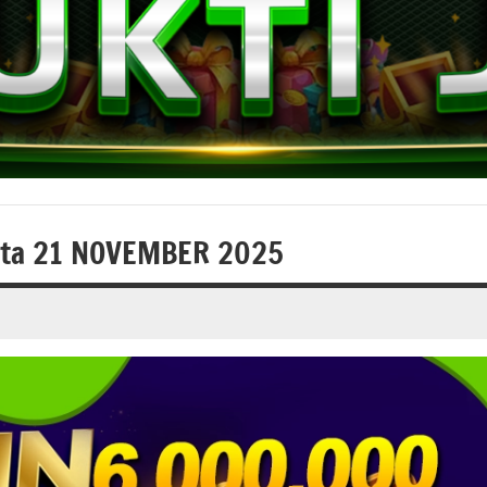
uta 21 NOVEMBER 2025