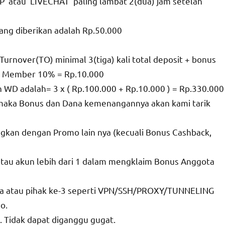
P
atau
LIVECHAT
paling lambat 2(dua) jam setelah
ang diberikan adalah Rp.50.000
Turnover(TO) minimal 3(tiga) kali total deposit + bonus
ew Member 10% = Rp.10.000
D adalah= 3 x ( Rp.100.000 + Rp.10.000 ) = Rp.330.000
 maka Bonus dan Dana kemenangannya akan kami tarik
kan dengan Promo lain nya (kecuali Bonus Cashback,
tau akun lebih dari 1 dalam mengklaim Bonus Anggota
ama atau pihak ke-3 seperti VPN/SSH/PROXY/TUNNELING
o.
 Tidak dapat diganggu gugat.