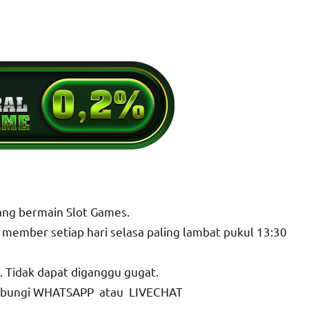
ng bermain Slot Games.
 member setiap hari selasa paling lambat pukul 13:30
 Tidak dapat diganggu gugat.
ubungi
WHATSAPP
atau
LIVECHAT