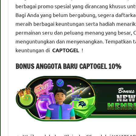
berbagai promo spesial yang dirancang khusus un
Bagi Anda yang belum bergabung, segera daftarkan
meraih berbagai keuntungan serta hadiah menarik 
permainan seru dan peluang menang yang besar
menguntungkan dan menyenangkan. Tempatkan tar
keuntungan di
!
CAPTOGEL
BONUS ANGGOTA BARU CAPTOGEL 10%