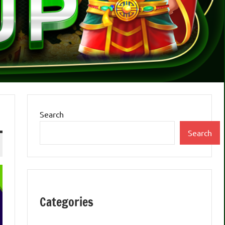
Search
Search
Categories