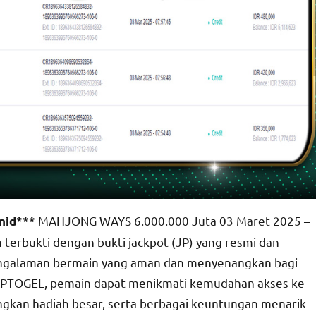
MAHJONG WAYS 6.000.000 Juta 03 Maret 2025 –
nid***
 terbukti dengan bukti jackpot (JP) yang resmi dan
pengalaman bermain yang aman dan menyenangkan bagi
APTOGEL, pemain dapat menikmati kemudahan akses ke
gkan hadiah besar, serta berbagai keuntungan menarik