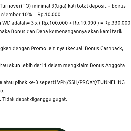
Turnover(TO) minimal 3(tiga) kali total deposit + bonus
ew Member 10% = Rp.10.000
D adalah= 3 x ( Rp.100.000 + Rp.10.000 ) = Rp.330.000
 maka Bonus dan Dana kemenangannya akan kami tarik
kan dengan Promo lain nya (kecuali Bonus Cashback,
tau akun lebih dari 1 dalam mengklaim Bonus Anggota
ama atau pihak ke-3 seperti VPN/SSH/PROXY/TUNNELING
o.
 Tidak dapat diganggu gugat.