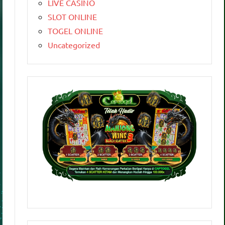
LIVE CASINO
SLOT ONLINE
TOGEL ONLINE
Uncategorized