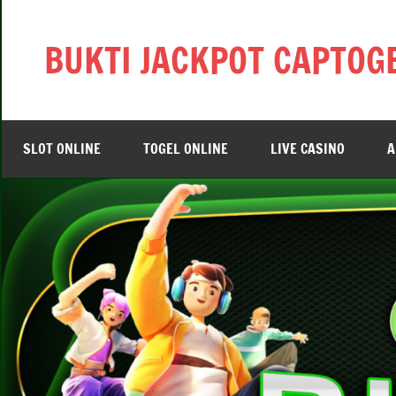
Skip
to
BUKTI JACKPOT CAPTOG
content
SLOT ONLINE
TOGEL ONLINE
LIVE CASINO
A