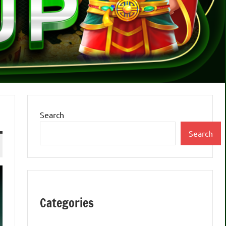
Search
Search
Categories