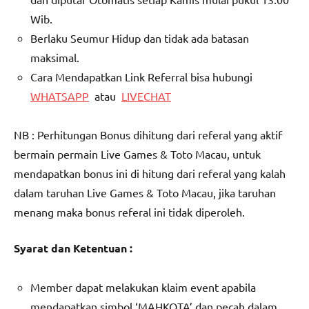
Wib.
Berlaku Seumur Hidup dan tidak ada batasan
maksimal.
Cara Mendapatkan Link Referral bisa hubungi
WHATSAPP
atau
LIVECHAT
NB : Perhitungan Bonus dihitung dari referal yang aktif
bermain permain Live Games & Toto Macau, untuk
mendapatkan bonus ini di hitung dari referal yang kalah
dalam taruhan Live Games & Toto Macau, jika taruhan
menang maka bonus referal ini tidak diperoleh.
Syarat dan Ketentuan :
Member dapat melakukan klaim event apabila
mendapatkan simbol ‘MAHKOTA’ dan pecah dalam