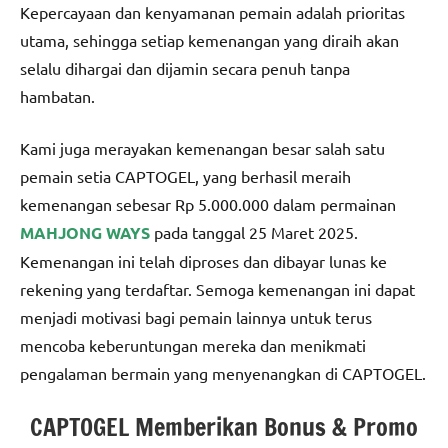
Kepercayaan dan kenyamanan pemain adalah prioritas
utama, sehingga setiap kemenangan yang diraih akan
selalu dihargai dan dijamin secara penuh tanpa
hambatan.
Kami juga merayakan kemenangan besar salah satu
pemain setia CAPTOGEL, yang berhasil meraih
kemenangan sebesar Rp 5.000.000 dalam permainan
MAHJONG WAYS
pada tanggal 25 Maret 2025.
Kemenangan ini telah diproses dan dibayar lunas ke
rekening yang terdaftar. Semoga kemenangan ini dapat
menjadi motivasi bagi pemain lainnya untuk terus
mencoba keberuntungan mereka dan menikmati
pengalaman bermain yang menyenangkan di CAPTOGEL.
CAPTOGEL Memberikan Bonus & Promo