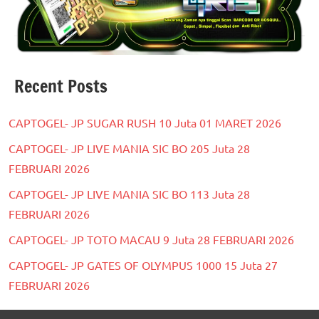
Recent Posts
CAPTOGEL- JP SUGAR RUSH 10 Juta 01 MARET 2026
CAPTOGEL- JP LIVE MANIA SIC BO 205 Juta 28
FEBRUARI 2026
CAPTOGEL- JP LIVE MANIA SIC BO 113 Juta 28
FEBRUARI 2026
CAPTOGEL- JP TOTO MACAU 9 Juta 28 FEBRUARI 2026
CAPTOGEL- JP GATES OF OLYMPUS 1000 15 Juta 27
FEBRUARI 2026