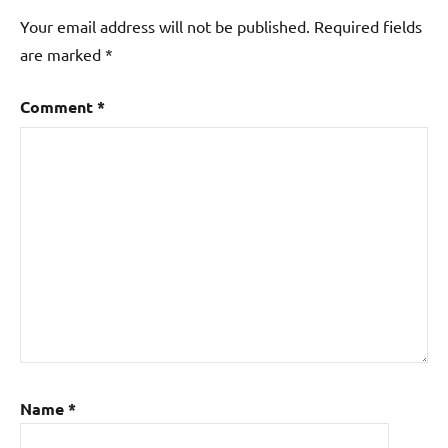
Your email address will not be published.
Required fields
are marked
*
Comment
*
Name
*