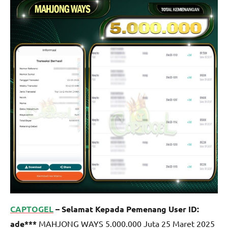
CAPTOGEL
– Selamat Kepada Pemenang User ID:
ade***
MAHJONG WAYS 5.000.000 Juta 25 Maret 2025