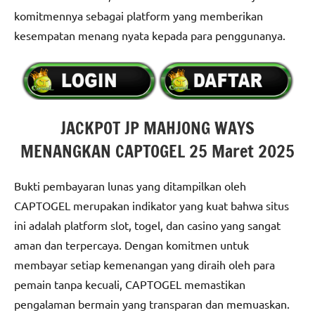
komitmennya sebagai platform yang memberikan
kesempatan menang nyata kepada para penggunanya.
JACKPOT JP MAHJONG WAYS
MENANGKAN CAPTOGEL 25 Maret 2025
Bukti pembayaran lunas yang ditampilkan oleh
CAPTOGEL merupakan indikator yang kuat bahwa situs
ini adalah platform slot, togel, dan casino yang sangat
aman dan terpercaya. Dengan komitmen untuk
membayar setiap kemenangan yang diraih oleh para
pemain tanpa kecuali, CAPTOGEL memastikan
pengalaman bermain yang transparan dan memuaskan.