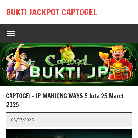
Skip
BUKTI JACKPOT CAPTOGEL
to
content
CAPTOGEL- JP MAHJONG WAYS 5 Juta 25 Maret
2025
03/27/2025
adminbuktijpcap
No
comments