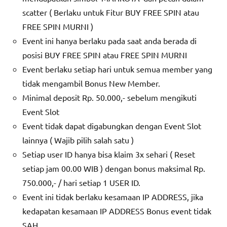
scatter ( Berlaku untuk Fitur BUY FREE SPIN atau
FREE SPIN MURNI )
Event ini hanya berlaku pada saat anda berada di
posisi BUY FREE SPIN atau FREE SPIN MURNI
Event berlaku setiap hari untuk semua member yang
tidak mengambil Bonus New Member.
Minimal deposit Rp. 50.000,- sebelum mengikuti
Event Slot
Event tidak dapat digabungkan dengan Event Slot
lainnya ( Wajib pilih salah satu )
Setiap user ID hanya bisa klaim 3x sehari ( Reset
setiap jam 00.00 WIB ) dengan bonus maksimal Rp.
750.000,- / hari setiap 1 USER ID.
Event ini tidak berlaku kesamaan IP ADDRESS, jika
kedapatan kesamaan IP ADDRESS Bonus event tidak
SAH