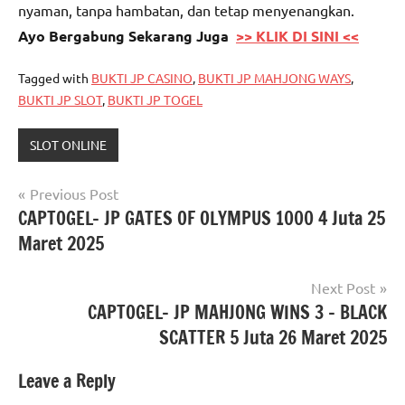
nyaman, tanpa hambatan, dan tetap menyenangkan.
Ayo Bergabung Sekarang Juga
>> KLIK DI SINI <<
Tagged with
BUKTI JP CASINO
,
BUKTI JP MAHJONG WAYS
,
BUKTI JP SLOT
,
BUKTI JP TOGEL
SLOT ONLINE
Post
Previous Post
CAPTOGEL- JP GATES OF OLYMPUS 1000 4 Juta 25
navigation
Maret 2025
Next Post
CAPTOGEL- JP MAHJONG WINS 3 – BLACK
SCATTER 5 Juta 26 Maret 2025
Leave a Reply