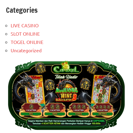
Categories
LIVE CASINO
SLOT ONLINE
TOGEL ONLINE
Uncategorized