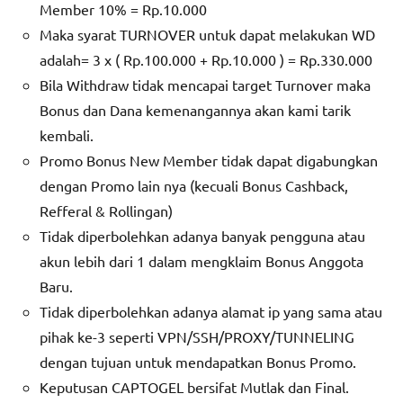
Member 10% = Rp.10.000
Maka syarat TURNOVER untuk dapat melakukan WD
adalah= 3 x ( Rp.100.000 + Rp.10.000 ) = Rp.330.000
Bila Withdraw tidak mencapai target Turnover maka
Bonus dan Dana kemenangannya akan kami tarik
kembali.
Promo Bonus New Member tidak dapat digabungkan
dengan Promo lain nya (kecuali Bonus Cashback,
Refferal & Rollingan)
Tidak diperbolehkan adanya banyak pengguna atau
akun lebih dari 1 dalam mengklaim Bonus Anggota
Baru.
Tidak diperbolehkan adanya alamat ip yang sama atau
pihak ke-3 seperti VPN/SSH/PROXY/TUNNELING
dengan tujuan untuk mendapatkan Bonus Promo.
Keputusan CAPTOGEL bersifat Mutlak dan Final.