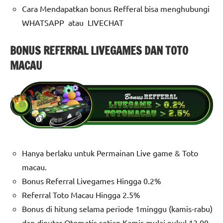
Cara Mendapatkan bonus Refferal bisa menghubungi
WHATSAPP
atau
LIVECHAT
BONUS REFERRAL LIVEGAMES DAN TOTO
MACAU
Hanya berlaku untuk Permainan Live game & Toto
macau.
Bonus Referral Livegames Hingga 0.2%
Referral Toto Macau Hingga 2.5%
Bonus di hitung selama periode 1minggu (kamis-rabu)
dan diputar Otomatis setiap Kamis mulai pukul 13.00