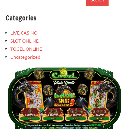
Categories
LIVE CASINO
SLOT ONLINE
TOGEL ONLINE
Uncategorized