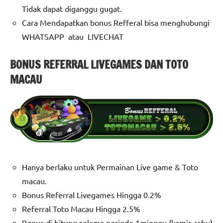
Tidak dapat diganggu gugat.
Cara Mendapatkan bonus Refferal bisa menghubungi
WHATSAPP
atau
LIVECHAT
BONUS REFERRAL LIVEGAMES DAN TOTO
MACAU
Hanya berlaku untuk Permainan Live game & Toto
macau.
Bonus Referral Livegames Hingga 0.2%
Referral Toto Macau Hingga 2.5%
Bonus di hitung selama periode 1minggu (kamis-rabu)