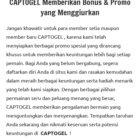
CAPTOGEL Memberikan Bonus & Promo
yang Menggiurkan
Jangan khawatir untuk para member setia maupun
member baru CAPTOGEL , karena kami telah
menyiapkan berbagai promo spesial yang dirancang
khusus untuk memberikan keuntungan lebih bagi setiap
pemain. Bagi Anda yang belum bergabung, segera
daftarkan diri Anda di situs kami dan rasakan kemudahan
dalam meraih berbagai keuntungan serta hadiah menarik
yang telah kami siapkan. Dengan berbagai pilihan
permainan seru dan peluang menang yang besar,
CAPTOGEL memberikan pengalaman bermain yang
menguntungkan dan menyenangkan. Tempatkan taruhan
Anda sekarang dan nikmati keseruan serta potensi
keuntungan di
CAPTOGEL
!