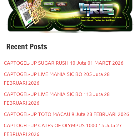
Recent Posts
CAPTOGEL- JP SUGAR RUSH 10 Juta 01 MARET 2026
CAPTOGEL- JP LIVE MANIA SIC BO 205 Juta 28
FEBRUARI 2026
CAPTOGEL- JP LIVE MANIA SIC BO 113 Juta 28
FEBRUARI 2026
CAPTOGEL- JP TOTO MACAU 9 Juta 28 FEBRUARI 2026
CAPTOGEL- JP GATES OF OLYMPUS 1000 15 Juta 27
FEBRUARI 2026