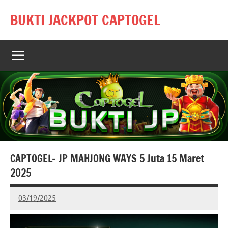
Skip
BUKTI JACKPOT CAPTOGEL
to
content
CAPTOGEL- JP MAHJONG WAYS 5 Juta 15 Maret
2025
03/19/2025
adminbuktijpcap
No
comments