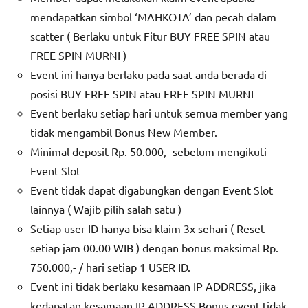
mendapatkan simbol ‘MAHKOTA’ dan pecah dalam
scatter ( Berlaku untuk Fitur BUY FREE SPIN atau
FREE SPIN MURNI )
Event ini hanya berlaku pada saat anda berada di
posisi BUY FREE SPIN atau FREE SPIN MURNI
Event berlaku setiap hari untuk semua member yang
tidak mengambil Bonus New Member.
Minimal deposit Rp. 50.000,- sebelum mengikuti
Event Slot
Event tidak dapat digabungkan dengan Event Slot
lainnya ( Wajib pilih salah satu )
Setiap user ID hanya bisa klaim 3x sehari ( Reset
setiap jam 00.00 WIB ) dengan bonus maksimal Rp.
750.000,- / hari setiap 1 USER ID.
Event ini tidak berlaku kesamaan IP ADDRESS, jika
kedapatan kesamaan IP ADDRESS Bonus event tidak