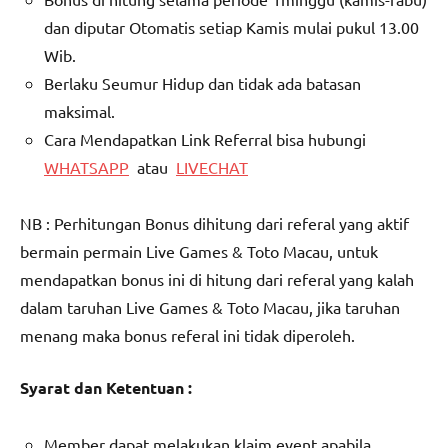
dan diputar Otomatis setiap Kamis mulai pukul 13.00
Wib.
Berlaku Seumur Hidup dan tidak ada batasan
maksimal.
Cara Mendapatkan Link Referral bisa hubungi
WHATSAPP
atau
LIVECHAT
NB : Perhitungan Bonus dihitung dari referal yang aktif
bermain permain Live Games & Toto Macau, untuk
mendapatkan bonus ini di hitung dari referal yang kalah
dalam taruhan Live Games & Toto Macau, jika taruhan
menang maka bonus referal ini tidak diperoleh.
Syarat dan Ketentuan :
Member dapat melakukan klaim event apabila