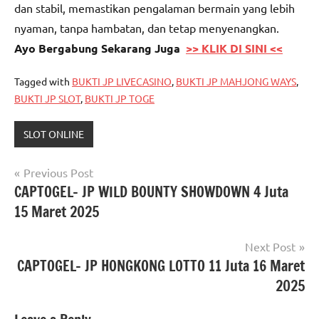
dan stabil, memastikan pengalaman bermain yang lebih
nyaman, tanpa hambatan, dan tetap menyenangkan.
Ayo Bergabung Sekarang Juga
>> KLIK DI SINI <<
Tagged with
BUKTI JP LIVECASINO
,
BUKTI JP MAHJONG WAYS
,
BUKTI JP SLOT
,
BUKTI JP TOGE
SLOT ONLINE
Post
Previous Post
CAPTOGEL- JP WILD BOUNTY SHOWDOWN 4 Juta
navigation
15 Maret 2025
Next Post
CAPTOGEL- JP HONGKONG LOTTO 11 Juta 16 Maret
2025