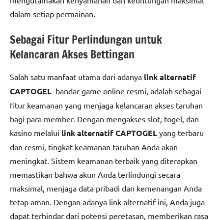
dalam setiap permainan.
Sebagai Fitur Perlindungan untuk
Kelancaran Akses Bettingan
Salah satu manfaat utama dari adanya
link alternatif
CAPTOGEL
bandar game online resmi, adalah sebagai
fitur keamanan yang menjaga kelancaran akses taruhan
bagi para member. Dengan mengakses slot, togel, dan
kasino melalui
link alternatif CAPTOGEL
yang terbaru
dan resmi, tingkat keamanan taruhan Anda akan
meningkat. Sistem keamanan terbaik yang diterapkan
memastikan bahwa akun Anda terlindungi secara
maksimal, menjaga data pribadi dan kemenangan Anda
tetap aman. Dengan adanya link alternatif ini, Anda juga
dapat terhindar dari potensi peretasan, memberikan rasa