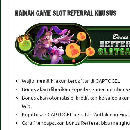
HADIAH GAME SLOT REFERRAL KHUSUS
Wajib memiliki akun terdaftar di CAPTOGEL
Bonus akan diberikan kepada semua member ya
Bonus akan otomatis di kreditkan ke saldo akun
Wib.
Keputusan CAPTOGEL bersifat Mutlak dan Final.
Cara Mendapatkan bonus Refferal bisa mengh