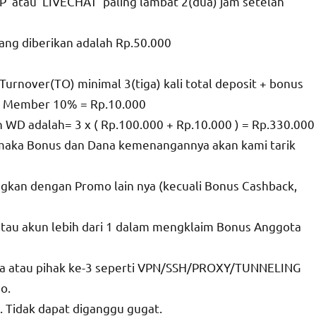
P
atau
LIVECHAT
paling lambat 2(dua) jam setelah
ang diberikan adalah Rp.50.000
Turnover(TO) minimal 3(tiga) kali total deposit + bonus
ew Member 10% = Rp.10.000
D adalah= 3 x ( Rp.100.000 + Rp.10.000 ) = Rp.330.000
 maka Bonus dan Dana kemenangannya akan kami tarik
kan dengan Promo lain nya (kecuali Bonus Cashback,
tau akun lebih dari 1 dalam mengklaim Bonus Anggota
ama atau pihak ke-3 seperti VPN/SSH/PROXY/TUNNELING
o.
 Tidak dapat diganggu gugat.