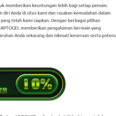
tuk memberikan keuntungan lebih bagi setiap pemain.
 diri Anda di situs kami dan rasakan kemudahan dalam
yang telah kami siapkan. Dengan berbagai pilihan
, CAPTOGEL memberikan pengalaman bermain yang
uhan Anda sekarang dan nikmati keseruan serta potens