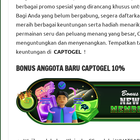
berbagai promo spesial yang dirancang khusus un
Bagi Anda yang belum bergabung, segera daftarkan
meraih berbagai keuntungan serta hadiah menarik 
permainan seru dan peluang menang yang besar
menguntungkan dan menyenangkan. Tempatkan tar
keuntungan di
!
CAPTOGEL
BONUS ANGGOTA BARU CAPTOGEL 10%