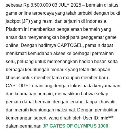
sebesar Rp 3.500.000 03 JULY 2025 – bermain di situs
game online terpercaya yang telah terbukti dengan bukti
jackpot (JP) yang resmi dan terjamin di Indonesia.
Platform ini memberikan pengalaman bermain yang
aman dan menyenangkan bagi para penggemar game
online. Dengan hadirnya CAPTOGEL, pemain dapat
menikmati kemudahan akses ke berbagai permainan
seru, peluang untuk memenangkan hadiah besar, serta
berbagai keuntungan menarik yang telah disiapkan
khusus untuk member lama maupun member baru.
CAPTOGEL dirancang dengan fokus pada kenyamanan
dan keamanan pemain, memastikan bahwa setiap
pemain dapat bermain dengan tenang, tanpa khawatir,
dan meraih keuntungan maksimal. Dengan pembuktian
kemenangan seperti yang diraih oleh User ID:
mie***
dalam permainan
JP GATES OF OLYMPUS 1000
,