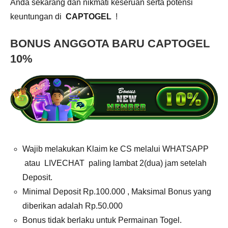
Anda sekarang dan nikmati keseruan serta potensi
keuntungan di
CAPTOGEL
!
BONUS ANGGOTA BARU CAPTOGEL
10%
Wajib melakukan Klaim ke CS melalui
WHATSAPP
atau
LIVECHAT
paling lambat 2(dua) jam setelah
Deposit.
Minimal Deposit Rp.100.000 , Maksimal Bonus yang
diberikan adalah Rp.50.000
Bonus tidak berlaku untuk Permainan Togel.