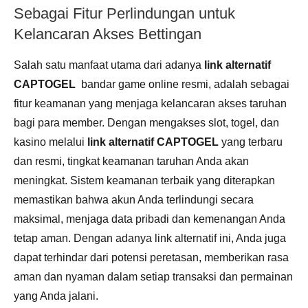
Sebagai Fitur Perlindungan untuk
Kelancaran Akses Bettingan
Salah satu manfaat utama dari adanya
link alternatif
CAPTOGEL
bandar game online resmi, adalah sebagai
fitur keamanan yang menjaga kelancaran akses taruhan
bagi para member. Dengan mengakses slot, togel, dan
kasino melalui
link alternatif CAPTOGEL
yang terbaru
dan resmi, tingkat keamanan taruhan Anda akan
meningkat. Sistem keamanan terbaik yang diterapkan
memastikan bahwa akun Anda terlindungi secara
maksimal, menjaga data pribadi dan kemenangan Anda
tetap aman. Dengan adanya link alternatif ini, Anda juga
dapat terhindar dari potensi peretasan, memberikan rasa
aman dan nyaman dalam setiap transaksi dan permainan
yang Anda jalani.