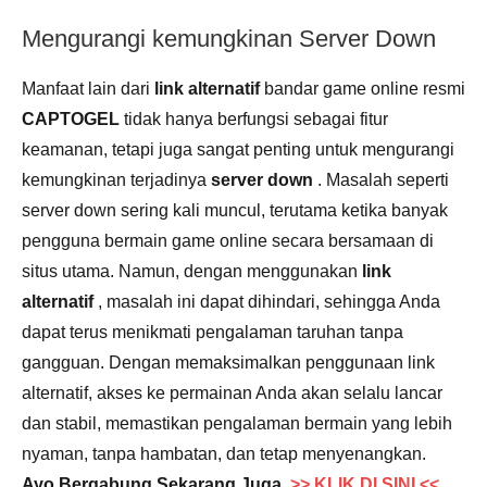
Mengurangi kemungkinan Server Down
Manfaat lain dari
link alternatif
bandar game online resmi
CAPTOGEL
tidak hanya berfungsi sebagai fitur
keamanan, tetapi juga sangat penting untuk mengurangi
kemungkinan terjadinya
server down
. Masalah seperti
server down sering kali muncul, terutama ketika banyak
pengguna bermain game online secara bersamaan di
situs utama. Namun, dengan menggunakan
link
alternatif
, masalah ini dapat dihindari, sehingga Anda
dapat terus menikmati pengalaman taruhan tanpa
gangguan. Dengan memaksimalkan penggunaan link
alternatif, akses ke permainan Anda akan selalu lancar
dan stabil, memastikan pengalaman bermain yang lebih
nyaman, tanpa hambatan, dan tetap menyenangkan.
Ayo Bergabung Sekarang Juga
>> KLIK DI SINI <<