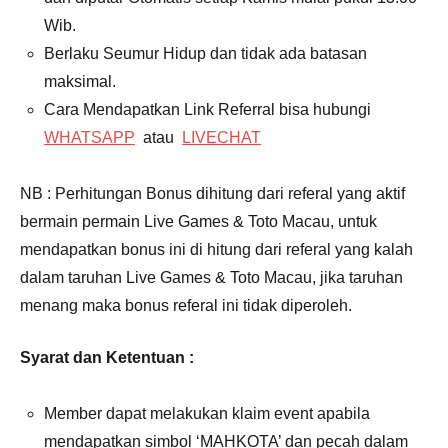
Wib.
Berlaku Seumur Hidup dan tidak ada batasan
maksimal.
Cara Mendapatkan Link Referral bisa hubungi
WHATSAPP
atau
LIVECHAT
NB : Perhitungan Bonus dihitung dari referal yang aktif
bermain permain Live Games & Toto Macau, untuk
mendapatkan bonus ini di hitung dari referal yang kalah
dalam taruhan Live Games & Toto Macau, jika taruhan
menang maka bonus referal ini tidak diperoleh.
Syarat dan Ketentuan :
Member dapat melakukan klaim event apabila
mendapatkan simbol ‘MAHKOTA’ dan pecah dalam