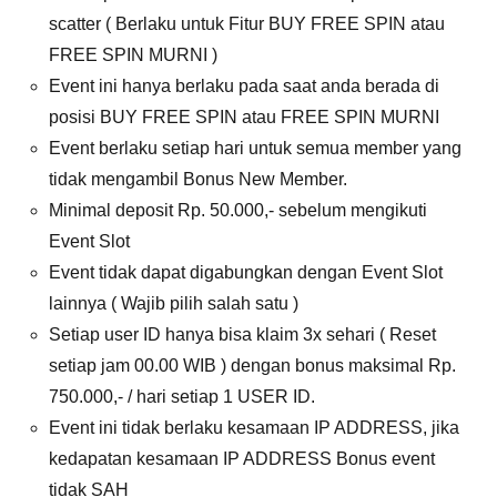
scatter ( Berlaku untuk Fitur BUY FREE SPIN atau
FREE SPIN MURNI )
Event ini hanya berlaku pada saat anda berada di
posisi BUY FREE SPIN atau FREE SPIN MURNI
Event berlaku setiap hari untuk semua member yang
tidak mengambil Bonus New Member.
Minimal deposit Rp. 50.000,- sebelum mengikuti
Event Slot
Event tidak dapat digabungkan dengan Event Slot
lainnya ( Wajib pilih salah satu )
Setiap user ID hanya bisa klaim 3x sehari ( Reset
setiap jam 00.00 WIB ) dengan bonus maksimal Rp.
750.000,- / hari setiap 1 USER ID.
Event ini tidak berlaku kesamaan IP ADDRESS, jika
kedapatan kesamaan IP ADDRESS Bonus event
tidak SAH