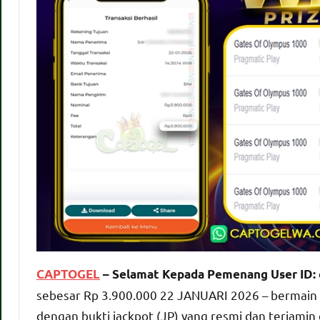
CAPTOGEL
– Selamat Kepada Pemenang User ID:
sebesar Rp 3.900.000 22 JANUARI 2026 – bermain d
dengan bukti jackpot (JP) yang resmi dan terjamin