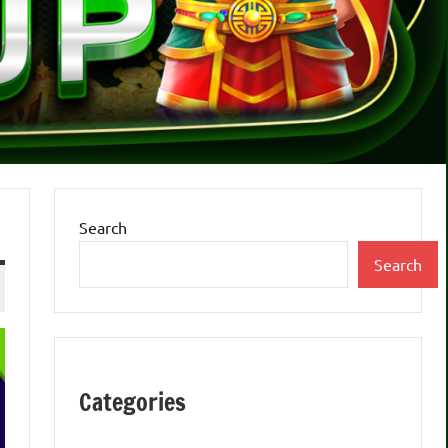
Search
Search
Categories