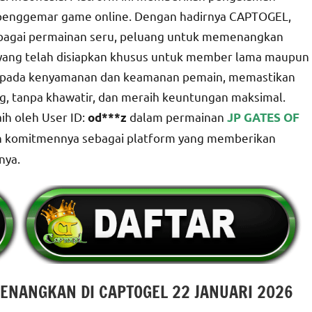
penggemar game online. Dengan hadirnya CAPTOGEL,
bagai permainan seru, peluang untuk memenangkan
 yang telah disiapkan khusus untuk member lama maupun
 pada kenyamanan dan keamanan pemain, memastikan
, tanpa khawatir, dan meraih keuntungan maksimal.
h oleh User ID:
dalam permainan
od***z
JP GATES OF
 komitmennya sebagai platform yang memberikan
nya.
ENANGKAN DI CAPTOGEL 22 JANUARI 2026