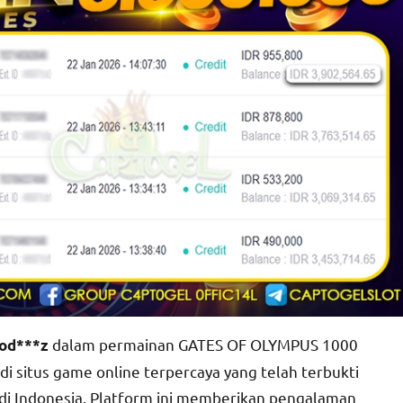
dalam permainan GATES OF OLYMPUS 1000
 od***z
i situs game online terpercaya yang telah terbukti
 di Indonesia. Platform ini memberikan pengalaman