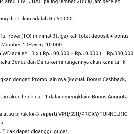
P
atau
LIVECHAT
paling lambat 2(dua) jam setelah
ang diberikan adalah Rp.50.000
Turnover(TO) minimal 3(tiga) kali total deposit + bonus
ew Member 10% = Rp.10.000
D adalah= 3 x ( Rp.100.000 + Rp.10.000 ) = Rp.330.000
 maka Bonus dan Dana kemenangannya akan kami tarik
kan dengan Promo lain nya (kecuali Bonus Cashback,
tau akun lebih dari 1 dalam mengklaim Bonus Anggota
ama atau pihak ke-3 seperti VPN/SSH/PROXY/TUNNELING
o.
 Tidak dapat diganggu gugat.