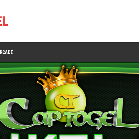
EL
RCADE