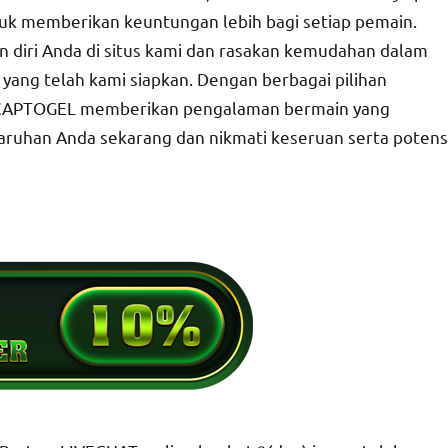
tuk memberikan keuntungan lebih bagi setiap pemain.
 diri Anda di situs kami dan rasakan kemudahan dalam
yang telah kami siapkan. Dengan berbagai pilihan
, CAPTOGEL memberikan pengalaman bermain yang
uhan Anda sekarang dan nikmati keseruan serta potens