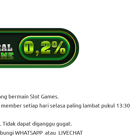
ng bermain Slot Games.
 member setiap hari selasa paling lambat pukul 13:30
 Tidak dapat diganggu gugat.
ubungi
WHATSAPP
atau
LIVECHAT