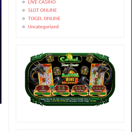
LIVE CASINO
SLOT ONLINE
TOGEL ONLINE
Uncategorized