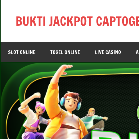
Skip
to
BUKTI JACKPOT CAPTOG
content
SLOT ONLINE
TOGEL ONLINE
LIVE CASINO
A