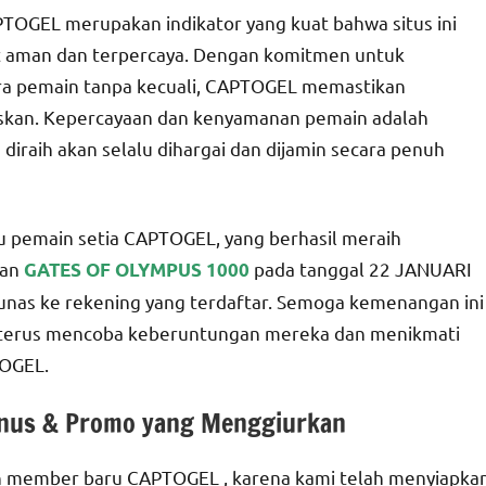
TOGEL merupakan indikator yang kuat bahwa situs ini
gat aman dan terpercaya. Dengan komitmen untuk
ra pemain tanpa kecuali, CAPTOGEL memastikan
kan. Kepercayaan dan kenyamanan pemain adalah
diraih akan selalu dihargai dan dijamin secara penuh
 pemain setia CAPTOGEL, yang berhasil meraih
nan
pada tanggal 22 JANUARI
GATES OF OLYMPUS 1000
lunas ke rekening yang terdaftar. Semoga kemenangan ini
uk terus mencoba keberuntungan mereka dan menikmati
OGEL.
nus & Promo yang Menggiurkan
n member baru CAPTOGEL , karena kami telah menyiapka