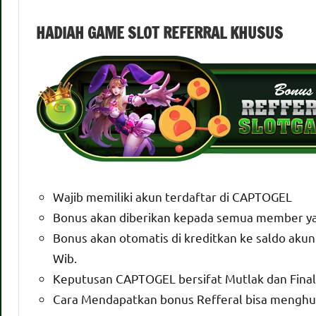
HADIAH GAME SLOT REFERRAL KHUSUS
Wajib memiliki akun terdaftar di CAPTOGEL
Bonus akan diberikan kepada semua member ya
Bonus akan otomatis di kreditkan ke saldo akun
Wib.
Keputusan CAPTOGEL bersifat Mutlak dan Final.
Cara Mendapatkan bonus Refferal bisa mengh