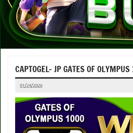
CAPTOGEL- JP GATES OF OLYMPUS 
01/24/2026
adminbuktijpcap
No
comments