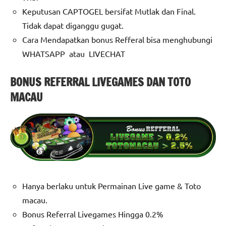
Keputusan CAPTOGEL bersifat Mutlak dan Final.
Tidak dapat diganggu gugat.
Cara Mendapatkan bonus Refferal bisa menghubungi
WHATSAPP
atau
LIVECHAT
BONUS REFERRAL LIVEGAMES DAN TOTO
MACAU
Hanya berlaku untuk Permainan Live game & Toto
macau.
Bonus Referral Livegames Hingga 0.2%