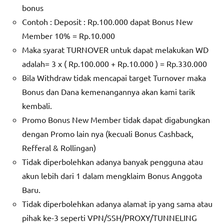
bonus
Contoh : Deposit : Rp.100.000 dapat Bonus New
Member 10% = Rp.10.000
Maka syarat TURNOVER untuk dapat melakukan WD
adalah= 3 x ( Rp.100.000 + Rp.10.000 ) = Rp.330.000
Bila Withdraw tidak mencapai target Turnover maka
Bonus dan Dana kemenangannya akan kami tarik
kembali.
Promo Bonus New Member tidak dapat digabungkan
dengan Promo lain nya (kecuali Bonus Cashback,
Refferal & Rollingan)
Tidak diperbolehkan adanya banyak pengguna atau
akun lebih dari 1 dalam mengklaim Bonus Anggota
Baru.
Tidak diperbolehkan adanya alamat ip yang sama atau
pihak ke-3 seperti VPN/SSH/PROXY/TUNNELING