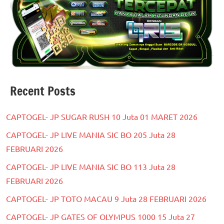
Recent Posts
CAPTOGEL- JP SUGAR RUSH 10 Juta 01 MARET 2026
CAPTOGEL- JP LIVE MANIA SIC BO 205 Juta 28
FEBRUARI 2026
CAPTOGEL- JP LIVE MANIA SIC BO 113 Juta 28
FEBRUARI 2026
CAPTOGEL- JP TOTO MACAU 9 Juta 28 FEBRUARI 2026
CAPTOGEL- JP GATES OF OLYMPUS 1000 15 Juta 27