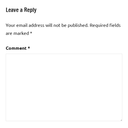
Leave a Reply
Your email address will not be published.
Required fields
are marked
*
Comment
*