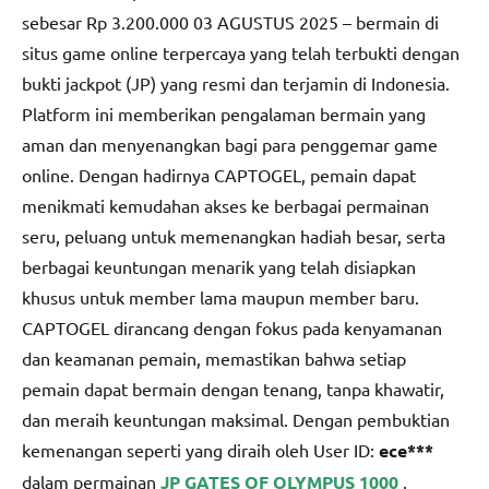
sebesar Rp 3.200.000 03 AGUSTUS 2025 – bermain di
situs game online terpercaya yang telah terbukti dengan
bukti jackpot (JP) yang resmi dan terjamin di Indonesia.
Platform ini memberikan pengalaman bermain yang
aman dan menyenangkan bagi para penggemar game
online. Dengan hadirnya CAPTOGEL, pemain dapat
menikmati kemudahan akses ke berbagai permainan
seru, peluang untuk memenangkan hadiah besar, serta
berbagai keuntungan menarik yang telah disiapkan
khusus untuk member lama maupun member baru.
CAPTOGEL dirancang dengan fokus pada kenyamanan
dan keamanan pemain, memastikan bahwa setiap
pemain dapat bermain dengan tenang, tanpa khawatir,
dan meraih keuntungan maksimal. Dengan pembuktian
kemenangan seperti yang diraih oleh User ID:
ece***
dalam permainan
JP GATES OF OLYMPUS 1000
,