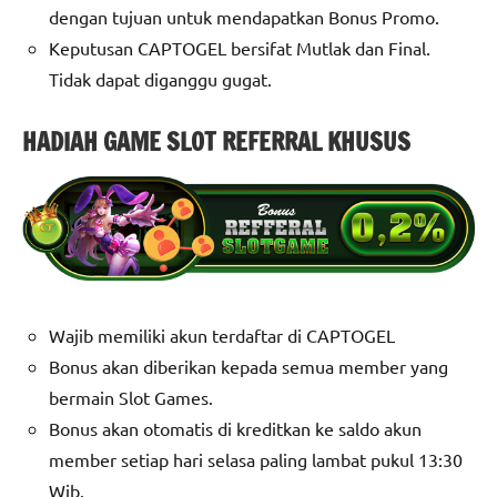
dengan tujuan untuk mendapatkan Bonus Promo.
Keputusan CAPTOGEL bersifat Mutlak dan Final.
Tidak dapat diganggu gugat.
HADIAH GAME SLOT REFERRAL KHUSUS
Wajib memiliki akun terdaftar di CAPTOGEL
Bonus akan diberikan kepada semua member yang
bermain Slot Games.
Bonus akan otomatis di kreditkan ke saldo akun
member setiap hari selasa paling lambat pukul 13:30
Wib.