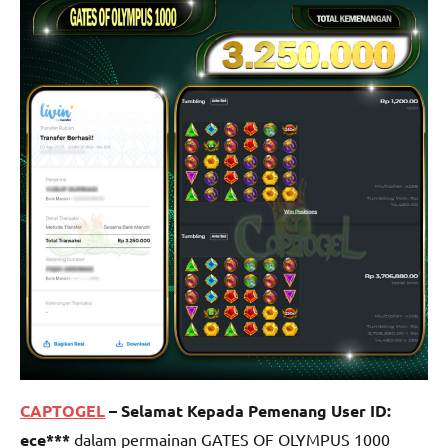
CAPTOGEL
– Selamat Kepada Pemenang User ID:
ece***
dalam permainan GATES OF OLYMPUS 1000