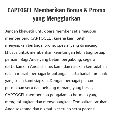
CAPTOGEL Memberikan Bonus & Promo
yang Menggiurkan
Jangan khawatir untuk para member setia maupun
member baru CAPTOGEL , karena kami telah
menyiapkan berbagai promo spesial yang dirancang
khusus untuk memberikan keuntungan lebih bagi setiap
pemain. Bagi Anda yang belum bergabung, segera
daftarkan diri Anda di situs kami dan rasakan kemudahan
dalam meraih berbagai keuntungan serta hadiah menarik
yang telah kami siapkan. Dengan berbagai pilihan
permainan seru dan peluang menang yang besar,
CAPTOGEL memberikan pengalaman bermain yang
menguntungkan dan menyenangkan. Tempatkan taruhan
Anda sekarang dan nikmati keseruan serta potensi