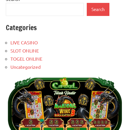
Search
Categories
LIVE CASINO
SLOT ONLINE
TOGEL ONLINE
Uncategorized