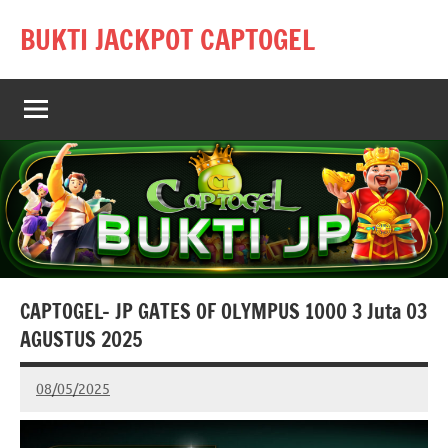
Skip
BUKTI JACKPOT CAPTOGEL
to
content
CAPTOGEL- JP GATES OF OLYMPUS 1000 3 Juta 03
AGUSTUS 2025
08/05/2025
adminbuktijpcap
No
comments