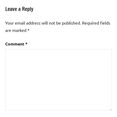
Leave a Reply
Your email address will not be published.
Required fields
are marked
*
Comment
*