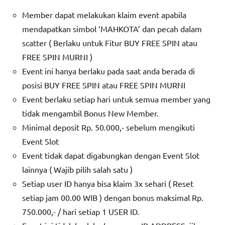
Member dapat melakukan klaim event apabila
mendapatkan simbol ‘MAHKOTA’ dan pecah dalam
scatter ( Berlaku untuk Fitur BUY FREE SPIN atau
FREE SPIN MURNI )
Event ini hanya berlaku pada saat anda berada di
posisi BUY FREE SPIN atau FREE SPIN MURNI
Event berlaku setiap hari untuk semua member yang
tidak mengambil Bonus New Member.
Minimal deposit Rp. 50.000,- sebelum mengikuti
Event Slot
Event tidak dapat digabungkan dengan Event Slot
lainnya ( Wajib pilih salah satu )
Setiap user ID hanya bisa klaim 3x sehari ( Reset
setiap jam 00.00 WIB ) dengan bonus maksimal Rp.
750.000,- / hari setiap 1 USER ID.