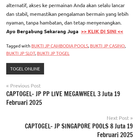
alternatif, akses ke permainan Anda akan selalu lancar
dan stabil, memastikan pengalaman bermain yang lebih
nyaman, tanpa hambatan, dan tetap menyenangkan.
Ayo Bergabung Sekarang Juga
>> KLIK DI SINI <<
Tagged with
BUKTI JP CAMBODIA POOLS
,
BUKTI JP CASINO
,
BUKTI JP SLOT
,
BUKTI JP TOGEL
TOGEL ONLINE
Post
Previous Post
CAPTOGEL- JP PP LIVE MEGAWHEEL 3 Juta 19
navigation
Februari 2025
Next Post
CAPTOGEL- JP SINGAPORE POOLS 8 Juta 19
Februari 2025