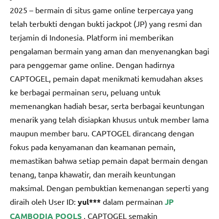
2025 – bermain di situs game online terpercaya yang
telah terbukti dengan bukti jackpot (JP) yang resmi dan
terjamin di Indonesia. Platform ini memberikan
pengalaman bermain yang aman dan menyenangkan bagi
para penggemar game online. Dengan hadirnya
CAPTOGEL, pemain dapat menikmati kemudahan akses
ke berbagai permainan seru, peluang untuk
memenangkan hadiah besar, serta berbagai keuntungan
menarik yang telah disiapkan khusus untuk member lama
maupun member baru. CAPTOGEL dirancang dengan
fokus pada kenyamanan dan keamanan pemain,
memastikan bahwa setiap pemain dapat bermain dengan
tenang, tanpa khawatir, dan meraih keuntungan
maksimal. Dengan pembuktian kemenangan seperti yang
diraih oleh User ID:
yul***
dalam permainan
JP
CAMBODIA POOLS
, CAPTOGEL semakin