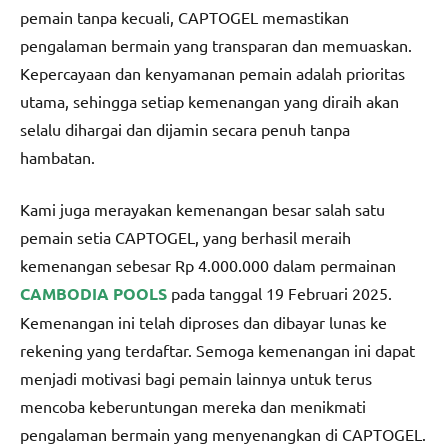
pemain tanpa kecuali, CAPTOGEL memastikan
pengalaman bermain yang transparan dan memuaskan.
Kepercayaan dan kenyamanan pemain adalah prioritas
utama, sehingga setiap kemenangan yang diraih akan
selalu dihargai dan dijamin secara penuh tanpa
hambatan.
Kami juga merayakan kemenangan besar salah satu
pemain setia CAPTOGEL, yang berhasil meraih
kemenangan sebesar Rp 4.000.000 dalam permainan
CAMBODIA POOLS
pada tanggal 19 Februari 2025.
Kemenangan ini telah diproses dan dibayar lunas ke
rekening yang terdaftar. Semoga kemenangan ini dapat
menjadi motivasi bagi pemain lainnya untuk terus
mencoba keberuntungan mereka dan menikmati
pengalaman bermain yang menyenangkan di CAPTOGEL.