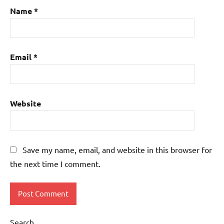
Name
*
Email
*
Website
Save my name, email, and website in this browser for
the next time I comment.
Search