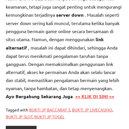
keamanan, tetapi juga sangat penting untuk mengurangi
kemungkinan terjadinya
server down
. Masalah seperti
server down sering kali muncul, terutama ketika banyak
pengguna bermain game online secara bersamaan di
situs utama. Namun, dengan menggunakan
link
alternatif
, masalah ini dapat dihindari, sehingga Anda
dapat terus menikmati pengalaman taruhan tanpa
gangguan. Dengan memaksimalkan penggunaan link
alternatif, akses ke permainan Anda akan selalu lancar
dan stabil, memastikan pengalaman bermain yang lebih
nyaman, tanpa hambatan, dan tetap menyenangkan.
Ayo Bergabung Sekarang Juga
>> KLIK DI SINI <<
Tagged with
BUKTI JP BACCARAT 3
,
BUKTI JP LIVECASINO
,
BUKTI JP SLOT
,
BUKTI JP TOGEL