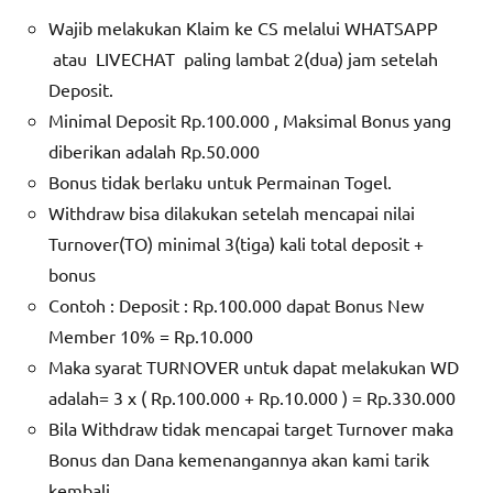
Wajib melakukan Klaim ke CS melalui
WHATSAPP
atau
LIVECHAT
paling lambat 2(dua) jam setelah
Deposit.
Minimal Deposit Rp.100.000 , Maksimal Bonus yang
diberikan adalah Rp.50.000
Bonus tidak berlaku untuk Permainan Togel.
Withdraw bisa dilakukan setelah mencapai nilai
Turnover(TO) minimal 3(tiga) kali total deposit +
bonus
Contoh : Deposit : Rp.100.000 dapat Bonus New
Member 10% = Rp.10.000
Maka syarat TURNOVER untuk dapat melakukan WD
adalah= 3 x ( Rp.100.000 + Rp.10.000 ) = Rp.330.000
Bila Withdraw tidak mencapai target Turnover maka
Bonus dan Dana kemenangannya akan kami tarik
kembali.