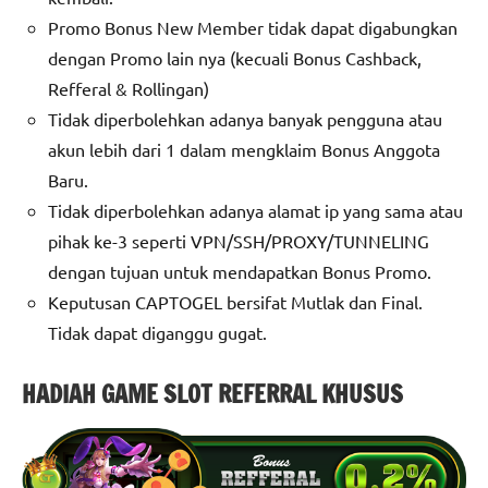
Promo Bonus New Member tidak dapat digabungkan
dengan Promo lain nya (kecuali Bonus Cashback,
Refferal & Rollingan)
Tidak diperbolehkan adanya banyak pengguna atau
akun lebih dari 1 dalam mengklaim Bonus Anggota
Baru.
Tidak diperbolehkan adanya alamat ip yang sama atau
pihak ke-3 seperti VPN/SSH/PROXY/TUNNELING
dengan tujuan untuk mendapatkan Bonus Promo.
Keputusan CAPTOGEL bersifat Mutlak dan Final.
Tidak dapat diganggu gugat.
HADIAH GAME SLOT REFERRAL KHUSUS