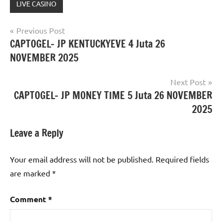
LIVE CASINO
Post
Previous Post
CAPTOGEL- JP KENTUCKYEVE 4 Juta 26
navigation
NOVEMBER 2025
Next Post
CAPTOGEL- JP MONEY TIME 5 Juta 26 NOVEMBER
2025
Leave a Reply
Your email address will not be published.
Required fields
are marked
*
Comment
*