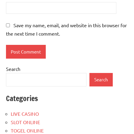
Save my name, email, and website in this browser for
the next time I comment.
Search
Search
Categories
LIVE CASINO
SLOT ONLINE
TOGEL ONLINE