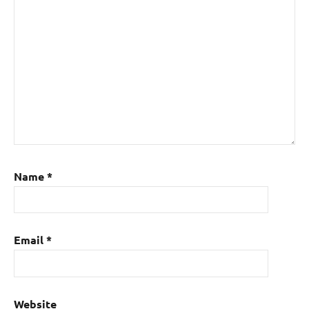
Name
*
Email
*
Website