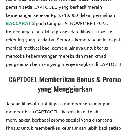
pemain setia CAPTOGEL, yang berhasil meraih
kemenangan sebesar Rp 5.710.000 dalam permainan
BACCARAT 3
pada tanggal 26 NOVEMBER 2025.
Kemenangan ini telah diproses dan dibayar lunas ke
rekening yang terdaftar. Semoga kemenangan ini dapat
menjadi motivasi bagi pemain lainnya untuk terus
mencoba keberuntungan mereka dan menikmati
pengalaman bermain yang menyenangkan di CAPTOGEL.
CAPTOGEL Memberikan Bonus & Promo
yang Menggiurkan
Jangan khawatir untuk para member setia maupun
member baru CAPTOGEL , karena kami telah
menyiapkan berbagai promo spesial yang dirancang
khusus untuk memberikan keuntungan lebih bagi setiap