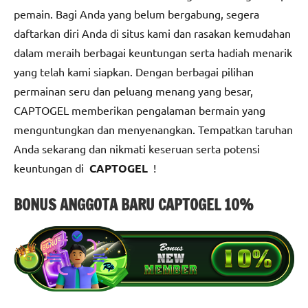
pemain. Bagi Anda yang belum bergabung, segera
daftarkan diri Anda di situs kami dan rasakan kemudahan
dalam meraih berbagai keuntungan serta hadiah menarik
yang telah kami siapkan. Dengan berbagai pilihan
permainan seru dan peluang menang yang besar,
CAPTOGEL memberikan pengalaman bermain yang
menguntungkan dan menyenangkan. Tempatkan taruhan
Anda sekarang dan nikmati keseruan serta potensi
keuntungan di
CAPTOGEL
!
BONUS ANGGOTA BARU CAPTOGEL 10%