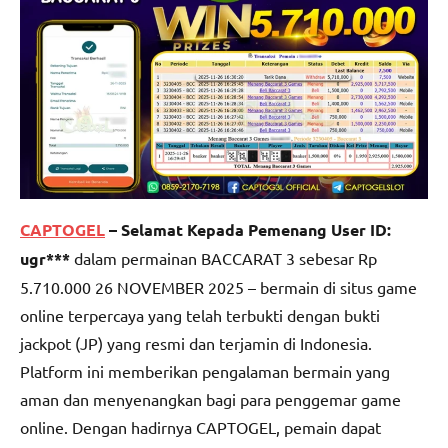
CAPTOGEL
– Selamat Kepada Pemenang User ID:
ugr***
dalam permainan BACCARAT 3 sebesar Rp
5.710.000 26 NOVEMBER 2025 – bermain di situs game
online terpercaya yang telah terbukti dengan bukti
jackpot (JP) yang resmi dan terjamin di Indonesia.
Platform ini memberikan pengalaman bermain yang
aman dan menyenangkan bagi para penggemar game
online. Dengan hadirnya CAPTOGEL, pemain dapat