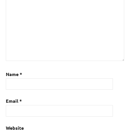
Name
*
Email
*
Website