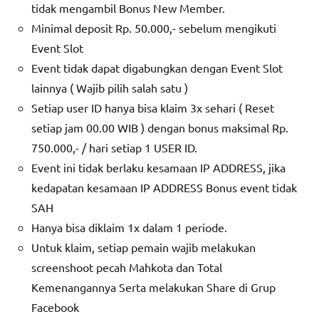
tidak mengambil Bonus New Member.
Minimal deposit Rp. 50.000,- sebelum mengikuti
Event Slot
Event tidak dapat digabungkan dengan Event Slot
lainnya ( Wajib pilih salah satu )
Setiap user ID hanya bisa klaim 3x sehari ( Reset
setiap jam 00.00 WIB ) dengan bonus maksimal Rp.
750.000,- / hari setiap 1 USER ID.
Event ini tidak berlaku kesamaan IP ADDRESS, jika
kedapatan kesamaan IP ADDRESS Bonus event tidak
SAH
Hanya bisa diklaim 1x dalam 1 periode.
Untuk klaim, setiap pemain wajib melakukan
screenshoot pecah Mahkota dan Total
Kemenangannya Serta melakukan Share di Grup
Facebook