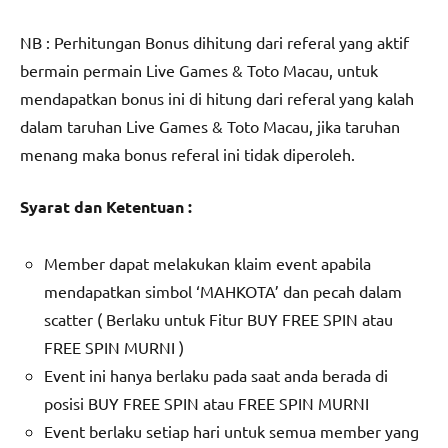
NB : Perhitungan Bonus dihitung dari referal yang aktif
bermain permain Live Games & Toto Macau, untuk
mendapatkan bonus ini di hitung dari referal yang kalah
dalam taruhan Live Games & Toto Macau, jika taruhan
menang maka bonus referal ini tidak diperoleh.
Syarat dan Ketentuan :
Member dapat melakukan klaim event apabila
mendapatkan simbol ‘MAHKOTA’ dan pecah dalam
scatter ( Berlaku untuk Fitur BUY FREE SPIN atau
FREE SPIN MURNI )
Event ini hanya berlaku pada saat anda berada di
posisi BUY FREE SPIN atau FREE SPIN MURNI
Event berlaku setiap hari untuk semua member yang