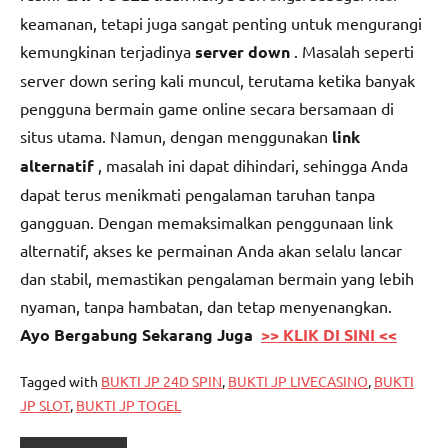
keamanan, tetapi juga sangat penting untuk mengurangi
kemungkinan terjadinya
server down
. Masalah seperti
server down sering kali muncul, terutama ketika banyak
pengguna bermain game online secara bersamaan di
situs utama. Namun, dengan menggunakan
link
alternatif
, masalah ini dapat dihindari, sehingga Anda
dapat terus menikmati pengalaman taruhan tanpa
gangguan. Dengan memaksimalkan penggunaan link
alternatif, akses ke permainan Anda akan selalu lancar
dan stabil, memastikan pengalaman bermain yang lebih
nyaman, tanpa hambatan, dan tetap menyenangkan.
Ayo Bergabung Sekarang Juga
>> KLIK DI SINI <<
Tagged with
BUKTI JP 24D SPIN
,
BUKTI JP LIVECASINO
,
BUKTI
JP SLOT
,
BUKTI JP TOGEL