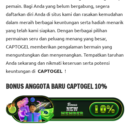
pemain. Bagi Anda yang belum bergabung, segera
daftarkan diri Anda di situs kami dan rasakan kemudahan
dalam meraih berbagai keuntungan serta hadiah menarik
yang telah kami siapkan. Dengan berbagai pilihan
permainan seru dan peluang menang yang besar,
CAPTOGEL memberikan pengalaman bermain yang
menguntungkan dan menyenangkan. Tempatkan taruhan
Anda sekarang dan nikmati keseruan serta potensi
keuntungan di
CAPTOGEL
!
BONUS ANGGOTA BARU CAPTOGEL 10%