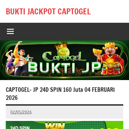
Skip
BUKTI JACKPOT CAPTOGEL
to
content
CAPTOGEL- JP 24D SPIN 160 Juta 04 FEBRUARI
2026
02/05/2026
adminbuktijpcap
No
comments