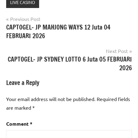
LIVE CASINO
Post
Previous Post
CAPTOGEL- JP MAHJONG WAYS 12 Juta 04
navigation
FEBRUARI 2026
Next Post
CAPTOGEL- JP SYDNEY LOTTO 6 Juta 05 FEBRUARI
2026
Leave a Reply
Your email address will not be published.
Required fields
are marked
*
Comment
*