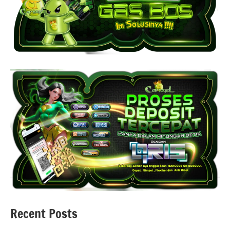
Recent Posts