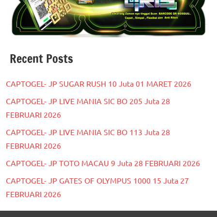
Recent Posts
CAPTOGEL- JP SUGAR RUSH 10 Juta 01 MARET 2026
CAPTOGEL- JP LIVE MANIA SIC BO 205 Juta 28
FEBRUARI 2026
CAPTOGEL- JP LIVE MANIA SIC BO 113 Juta 28
FEBRUARI 2026
CAPTOGEL- JP TOTO MACAU 9 Juta 28 FEBRUARI 2026
CAPTOGEL- JP GATES OF OLYMPUS 1000 15 Juta 27
FEBRUARI 2026