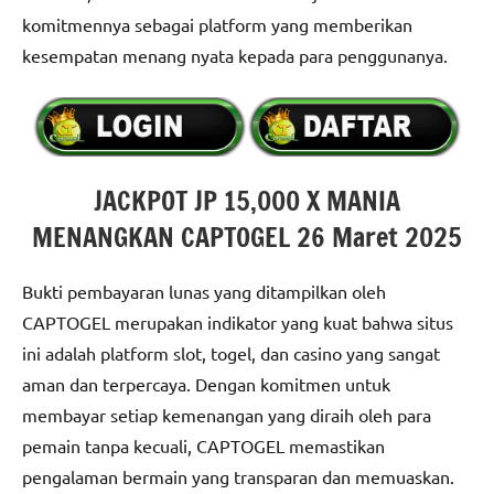
komitmennya sebagai platform yang memberikan
kesempatan menang nyata kepada para penggunanya.
JACKPOT JP 15,000 X MANIA
MENANGKAN CAPTOGEL 26 Maret 2025
Bukti pembayaran lunas yang ditampilkan oleh
CAPTOGEL merupakan indikator yang kuat bahwa situs
ini adalah platform slot, togel, dan casino yang sangat
aman dan terpercaya. Dengan komitmen untuk
membayar setiap kemenangan yang diraih oleh para
pemain tanpa kecuali, CAPTOGEL memastikan
pengalaman bermain yang transparan dan memuaskan.