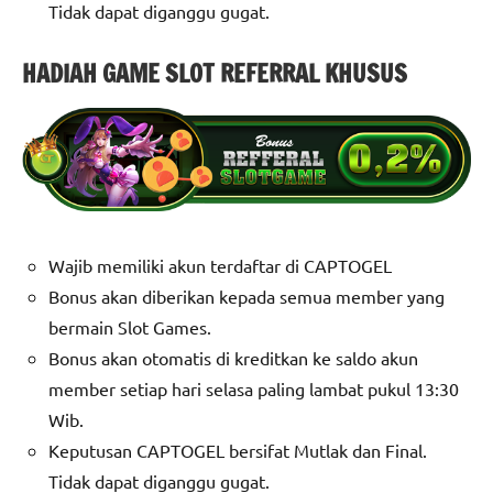
Tidak dapat diganggu gugat.
HADIAH GAME SLOT REFERRAL KHUSUS
Wajib memiliki akun terdaftar di CAPTOGEL
Bonus akan diberikan kepada semua member yang
bermain Slot Games.
Bonus akan otomatis di kreditkan ke saldo akun
member setiap hari selasa paling lambat pukul 13:30
Wib.
Keputusan CAPTOGEL bersifat Mutlak dan Final.
Tidak dapat diganggu gugat.