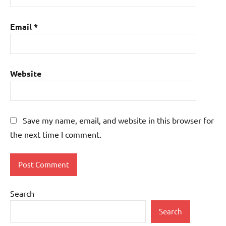
Email
*
Website
Save my name, email, and website in this browser for
the next time I comment.
Search
Search