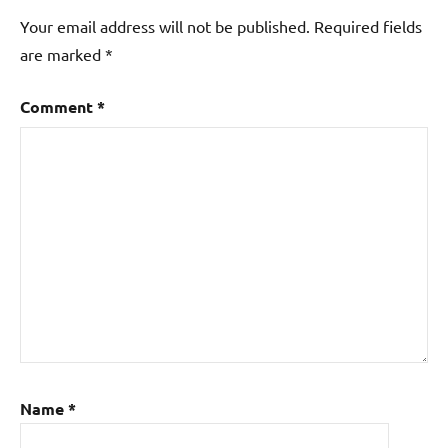
Your email address will not be published.
Required fields
are marked
*
Comment
*
Name
*