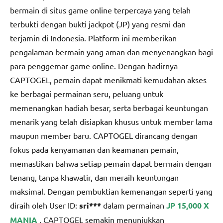
bermain di situs game online terpercaya yang telah
terbukti dengan bukti jackpot (JP) yang resmi dan
terjamin di Indonesia. Platform ini memberikan
pengalaman bermain yang aman dan menyenangkan bagi
para penggemar game online. Dengan hadirnya
CAPTOGEL, pemain dapat menikmati kemudahan akses
ke berbagai permainan seru, peluang untuk
memenangkan hadiah besar, serta berbagai keuntungan
menarik yang telah disiapkan khusus untuk member lama
maupun member baru. CAPTOGEL dirancang dengan
fokus pada kenyamanan dan keamanan pemain,
memastikan bahwa setiap pemain dapat bermain dengan
tenang, tanpa khawatir, dan meraih keuntungan
maksimal. Dengan pembuktian kemenangan seperti yang
diraih oleh User ID:
sri***
dalam permainan
JP 15,000 X
MANIA
, CAPTOGEL semakin menunjukkan