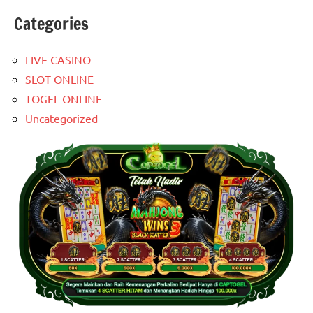
Categories
LIVE CASINO
SLOT ONLINE
TOGEL ONLINE
Uncategorized