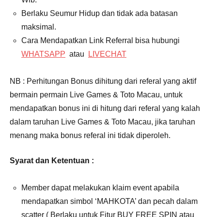
Berlaku Seumur Hidup dan tidak ada batasan
maksimal.
Cara Mendapatkan Link Referral bisa hubungi
WHATSAPP
atau
LIVECHAT
NB : Perhitungan Bonus dihitung dari referal yang aktif
bermain permain Live Games & Toto Macau, untuk
mendapatkan bonus ini di hitung dari referal yang kalah
dalam taruhan Live Games & Toto Macau, jika taruhan
menang maka bonus referal ini tidak diperoleh.
Syarat dan Ketentuan :
Member dapat melakukan klaim event apabila
mendapatkan simbol ‘MAHKOTA’ dan pecah dalam
scatter ( Berlaku untuk Fitur BUY FREE SPIN atau