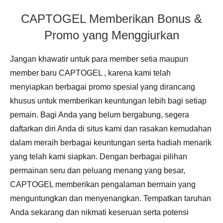
CAPTOGEL Memberikan Bonus &
Promo yang Menggiurkan
Jangan khawatir untuk para member setia maupun
member baru CAPTOGEL , karena kami telah
menyiapkan berbagai promo spesial yang dirancang
khusus untuk memberikan keuntungan lebih bagi setiap
pemain. Bagi Anda yang belum bergabung, segera
daftarkan diri Anda di situs kami dan rasakan kemudahan
dalam meraih berbagai keuntungan serta hadiah menarik
yang telah kami siapkan. Dengan berbagai pilihan
permainan seru dan peluang menang yang besar,
CAPTOGEL memberikan pengalaman bermain yang
menguntungkan dan menyenangkan. Tempatkan taruhan
Anda sekarang dan nikmati keseruan serta potensi