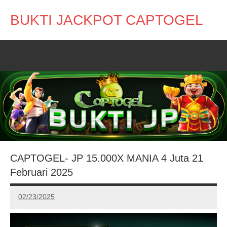
Skip
BUKTI JACKPOT CAPTOGEL
to
content
CAPTOGEL- JP 15.000X MANIA 4 Juta 21
Februari 2025
02/23/2025
adminbuktijpcap
No
comments