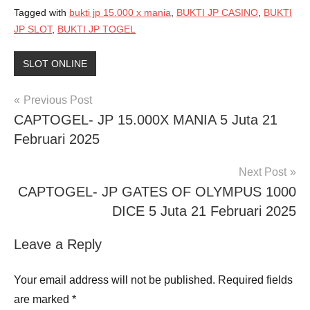
Tagged with
bukti jp 15.000 x mania
,
BUKTI JP CASINO
,
BUKTI
JP SLOT
,
BUKTI JP TOGEL
SLOT ONLINE
Post
Previous Post
CAPTOGEL- JP 15.000X MANIA 5 Juta 21
navigation
Februari 2025
Next Post
CAPTOGEL- JP GATES OF OLYMPUS 1000
DICE 5 Juta 21 Februari 2025
Leave a Reply
Your email address will not be published.
Required fields
are marked
*