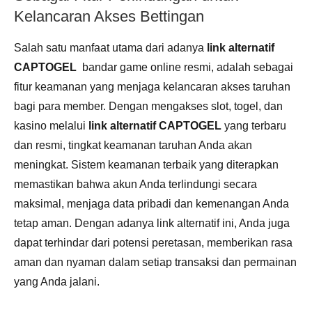
Kelancaran Akses Bettingan
Salah satu manfaat utama dari adanya
link alternatif
CAPTOGEL
bandar game online resmi, adalah sebagai
fitur keamanan yang menjaga kelancaran akses taruhan
bagi para member. Dengan mengakses slot, togel, dan
kasino melalui
link alternatif CAPTOGEL
yang terbaru
dan resmi, tingkat keamanan taruhan Anda akan
meningkat. Sistem keamanan terbaik yang diterapkan
memastikan bahwa akun Anda terlindungi secara
maksimal, menjaga data pribadi dan kemenangan Anda
tetap aman. Dengan adanya link alternatif ini, Anda juga
dapat terhindar dari potensi peretasan, memberikan rasa
aman dan nyaman dalam setiap transaksi dan permainan
yang Anda jalani.