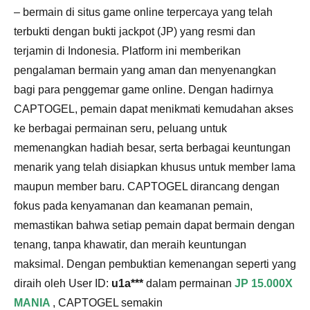
– bermain di situs game online terpercaya yang telah
terbukti dengan bukti jackpot (JP) yang resmi dan
terjamin di Indonesia. Platform ini memberikan
pengalaman bermain yang aman dan menyenangkan
bagi para penggemar game online. Dengan hadirnya
CAPTOGEL, pemain dapat menikmati kemudahan akses
ke berbagai permainan seru, peluang untuk
memenangkan hadiah besar, serta berbagai keuntungan
menarik yang telah disiapkan khusus untuk member lama
maupun member baru. CAPTOGEL dirancang dengan
fokus pada kenyamanan dan keamanan pemain,
memastikan bahwa setiap pemain dapat bermain dengan
tenang, tanpa khawatir, dan meraih keuntungan
maksimal. Dengan pembuktian kemenangan seperti yang
diraih oleh User ID:
u1a***
dalam permainan
JP 15.000X
MANIA
, CAPTOGEL semakin