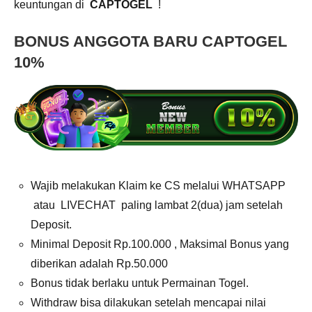
keuntungan di
CAPTOGEL
!
BONUS ANGGOTA BARU CAPTOGEL
10%
Wajib melakukan Klaim ke CS melalui
WHATSAPP
atau
LIVECHAT
paling lambat 2(dua) jam setelah
Deposit.
Minimal Deposit Rp.100.000 , Maksimal Bonus yang
diberikan adalah Rp.50.000
Bonus tidak berlaku untuk Permainan Togel.
Withdraw bisa dilakukan setelah mencapai nilai