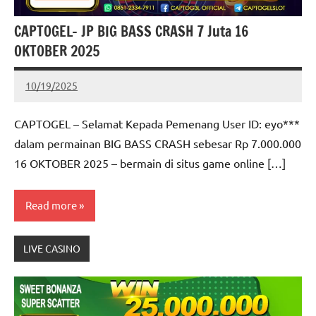
CAPTOGEL- JP BIG BASS CRASH 7 Juta 16
OKTOBER 2025
10/19/2025
adminbuktijpcap
No
comments
CAPTOGEL – Selamat Kepada Pemenang User ID: eyo***
dalam permainan BIG BASS CRASH sebesar Rp 7.000.000
16 OKTOBER 2025 – bermain di situs game online […]
Read more
LIVE CASINO