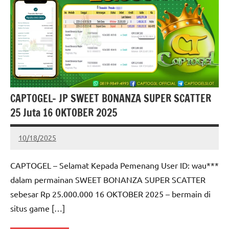
CAPTOGEL- JP SWEET BONANZA SUPER SCATTER
25 Juta 16 OKTOBER 2025
10/18/2025
adminbuktijpcap
No
comments
CAPTOGEL – Selamat Kepada Pemenang User ID: wau***
dalam permainan SWEET BONANZA SUPER SCATTER
sebesar Rp 25.000.000 16 OKTOBER 2025 – bermain di
situs game […]