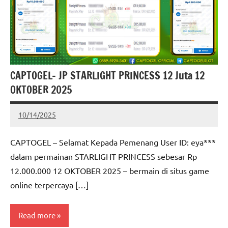
CAPTOGEL- JP STARLIGHT PRINCESS 12 Juta 12
OKTOBER 2025
10/14/2025
adminbuktijpcap
No
comments
CAPTOGEL – Selamat Kepada Pemenang User ID: eya***
dalam permainan STARLIGHT PRINCESS sebesar Rp
12.000.000 12 OKTOBER 2025 – bermain di situs game
online terpercaya […]
Read more