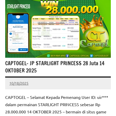
CAPTOGEL- JP STARLIGHT PRINCESS 28 Juta 14
OKTOBER 2025
10/18/2025
adminbuktijpcap
No
comments
CAPTOGEL – Selamat Kepada Pemenang User ID: uir***
dalam permainan STARLIGHT PRINCESS sebesar Rp
28.000.000 14 OKTOBER 2025 – bermain di situs game