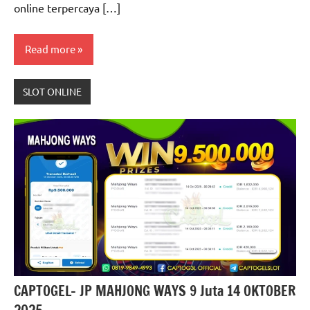
online terpercaya […]
Read more
SLOT ONLINE
CAPTOGEL- JP MAHJONG WAYS 9 Juta 14 OKTOBER