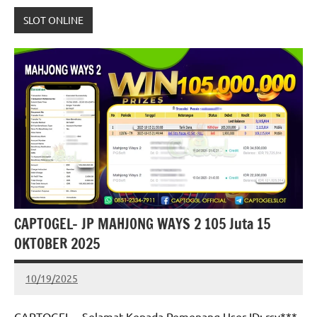
SLOT ONLINE
CAPTOGEL- JP MAHJONG WAYS 2 105 Juta 15
OKTOBER 2025
10/19/2025
adminbuktijpcap
No
comments
CAPTOGEL – Selamat Kepada Pemenang User ID: rsy***