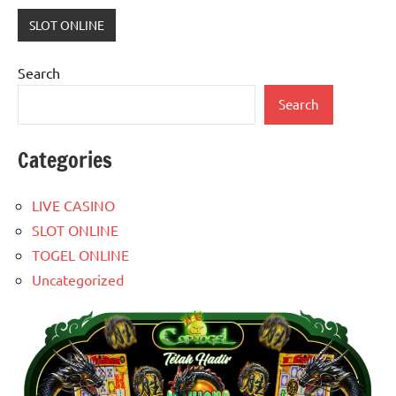
SLOT ONLINE
Search
Search
Categories
LIVE CASINO
SLOT ONLINE
TOGEL ONLINE
Uncategorized