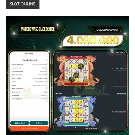
SLOT ONLINE