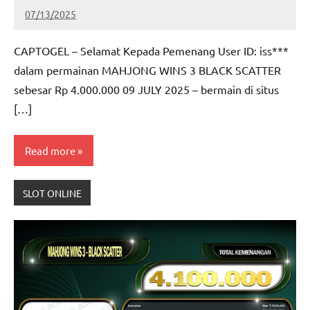
07/13/2025
adminbuktijpcap
No
comments
CAPTOGEL – Selamat Kepada Pemenang User ID: iss***
dalam permainan MAHJONG WINS 3 BLACK SCATTER
sebesar Rp 4.000.000 09 JULY 2025 – bermain di situs
[…]
Read more
SLOT ONLINE