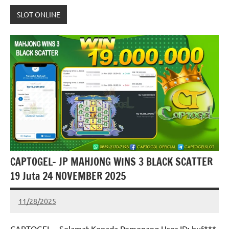
SLOT ONLINE
CAPTOGEL- JP MAHJONG WINS 3 BLACK SCATTER
19 Juta 24 NOVEMBER 2025
11/28/2025
adminbuktijpcap
No
comments
CAPTOGEL – Selamat Kepada Pemenang User ID: buf***