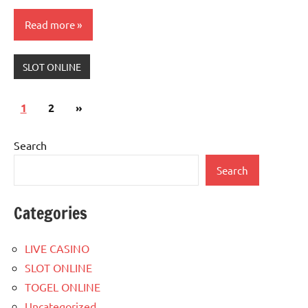
Read more
SLOT ONLINE
Posts
Next
1
2
»
pagination
Posts
Search
Search
Categories
LIVE CASINO
SLOT ONLINE
TOGEL ONLINE
Uncategorized