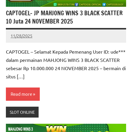
CAPTOGEL- JP MAHJONG WINS 3 BLACK SCATTER
10 Juta 24 NOVEMBER 2025
11/28/2025
adminbuktijpcap
No
comments
CAPTOGEL – Selamat Kepada Pemenang User ID: ude***
dalam permainan MAHJONG WINS 3 BLACK SCATTER
sebesar Rp 10.000.000 24 NOVEMBER 2025 – bermain di
situs […]
Read more
SLOT ONLINE