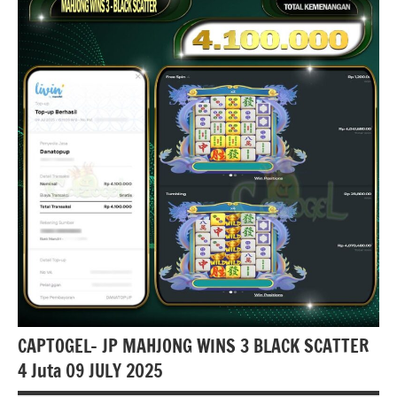
CAPTOGEL- JP MAHJONG WINS 3 BLACK SCATTER
4 Juta 09 JULY 2025